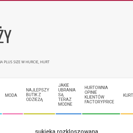
ŻY
A PLUS SIZE W HURCIE, HURT
JAKIE
HURTOWNIA
NAJLEPSZY
UBRANIA
OPINIE
BUTIK Z
SĄ
MODA
KURT
KLIENTÓW
ODZIEŻĄ
TERAZ
FACTORYPRICE
MODNE
sukieka rozkloszowana