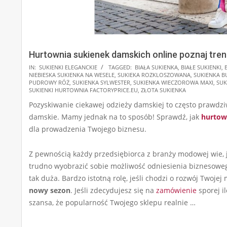
Hurtownia sukienek damskich online poznaj trend
2025-
IN:
SUKIENKI ELEGANCKIE
TAGGED:
BIAŁA SUKIENKA
,
BIAŁE SUKIENKI
,
NIEBIESKA SUKIENKA NA WESELE
,
SUKIEKA ROZKLOSZOWANA
,
SUKIENKA B
01-
PUDROWY RÓŻ
,
SUKIENKA SYLWESTER
,
SUKIENKA WIECZOROWA MAXI
,
SUK
26
SUKIENKI HURTOWNIA FACTORYPRICE.EU
,
ZŁOTA SUKIENKA
Pozyskiwanie ciekawej odzieży damskiej to często prawdzi
damskie. Mamy jednak na to sposób! Sprawdź, jak
hurtow
dla prowadzenia Twojego biznesu.
Z pewnością każdy przedsiębiorca z branży modowej wie, 
trudno wyobrazić sobie możliwość odniesienia biznesoweg
tak duża. Bardzo istotną rolę, jeśli chodzi o rozwój Twoje
nowy sezon
. Jeśli zdecydujesz się na
zamówienie
sporej i
szansa, że popularność Twojego sklepu realnie …