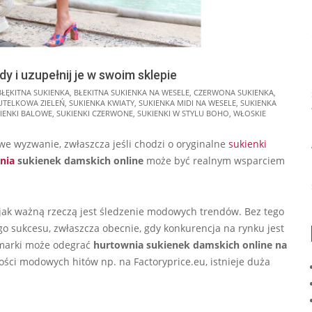
y i uzupełnij je w swoim sklepie
BŁĘKITNA SUKIENKA
,
BŁEKITNA SUKIENKA NA WESELE
,
CZERWONA SUKIENKA
,
UTELKOWA ZIELEŃ
,
SUKIENKA KWIATY
,
SUKIENKA MIDI NA WESELE
,
SUKIENKA
IENKI BALOWE
,
SUKIENKI CZERWONE
,
SUKIENKI W STYLU BOHO
,
WŁOSKIE
we wyzwanie, zwłaszcza jeśli chodzi o oryginalne
sukienki
nia
sukienek
damskich online
może być realnym wsparciem
jak ważną rzeczą jest śledzenie modowych trendów. Bez tego
o sukcesu, zwłaszcza obecnie, gdy konkurencja na rynku jest
j marki może odegrać
hurtownia sukienek damskich online na
lości modowych hitów np. na Factoryprice.eu, istnieje duża