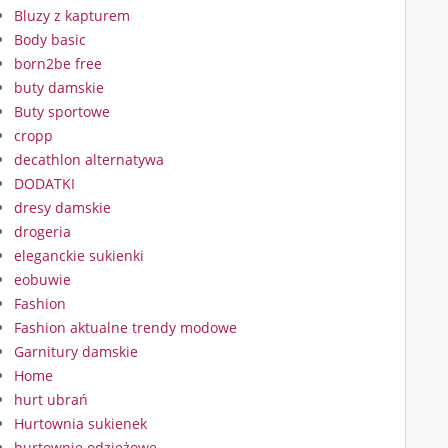
Bluzy z kapturem
Body basic
born2be free
buty damskie
Buty sportowe
cropp
decathlon alternatywa
DODATKI
dresy damskie
drogeria
eleganckie sukienki
eobuwie
Fashion
Fashion aktualne trendy modowe
Garnitury damskie
Home
hurt ubrań
Hurtownia sukienek
hurtownie odzieżowe