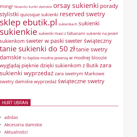
orsay sukienki
porady
msngr
Nowości kurtki damskie
reserved swetry
stylistki
quiosque sukienki
sklep ebutik.pl
sukienki
sukienkach
sukienkie
sukienki maxi z falbanami
sukienki na jesień
sweter w paski
sweter świąteczny
sukienkom
tanie sukienki do 50 zł
tanie swetry
damskie
w modnej bloozie
to będzie modne jesienią
zara
wyglądaj pięknie dzięki sukienkom z Butik
sukienki wyprzedaż
zara swetrym Markowe
świąteczne swetry
swetry damskie wyprzedaż
HURT UBRAŃ
adidas
Akcesoria damskie
Aktualności