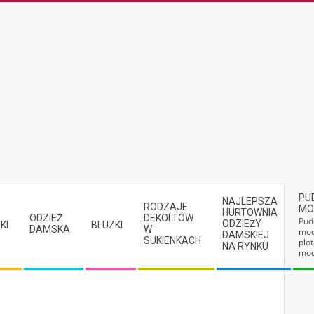
PU
NAJLEPSZA
RODZAJE
MO
HURTOWNIA
ODZIEŻ
DEKOLTÓW
Pud
ODZIEŻY
KI
BLUZKI
DAMSKA
W
mod
DAMSKIEJ
SUKIENKACH
plot
NA RYNKU
mod