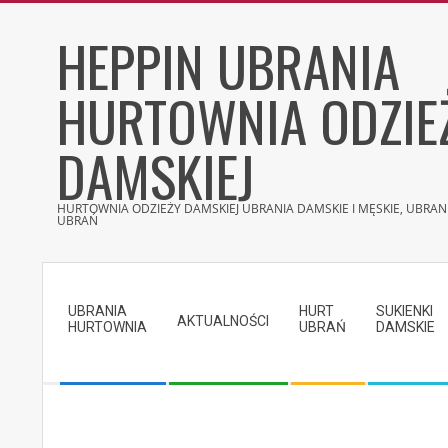
Skip
HEPPIN UBRANIA
to
content
HURTOWNIA ODZIE
DAMSKIEJ
HURTOWNIA ODZIEŻY DAMSKIEJ UBRANIA DAMSKIE I MĘSKIE, UBRANI
UBRAŃ
Secondary
Navigation
UBRANIA
HURT
SUKIENKI
Menu
AKTUALNOŚCI
HURTOWNIA
UBRAŃ
DAMSKIE