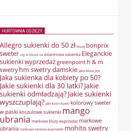
HURTOWNIA ODZIEŻY
Allegro sukienki do 50 zł
bonprix
bluzę
sweter
Eleganckie
dzianinowa sukienka
czy w bluzie na
sukienki wyprzedaż
greenpoint
h & m
hm swetry damskie
swetry
jaka bluza jest
Jaka sukienka dla kobiety po 50?
Jakie sukienki dla 30 latki?
Jakie
sukienki odmładzają?
Jakie sukienki
wyszczuplają?
kolorowy sweter
jaki kolor kurtki
mango
w paski
koszulowe sukienki
ubrania
markowe
markowe bluzy wyprzedaż
mohito swetry
ubrania
markowe ubrania wyprzedaż