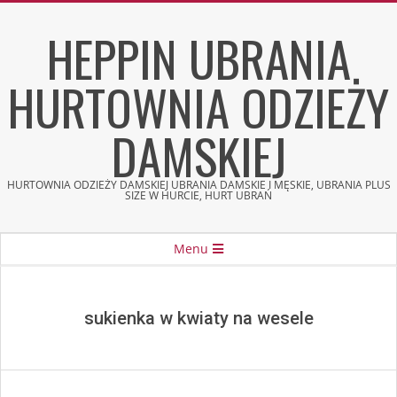
Skip
HEPPIN UBRANIA
to
content
HURTOWNIA ODZIEŻY
DAMSKIEJ
HURTOWNIA ODZIEŻY DAMSKIEJ UBRANIA DAMSKIE I MĘSKIE, UBRANIA PLUS
SIZE W HURCIE, HURT UBRAŃ
Secondary
Menu
Navigation
Menu
sukienka w kwiaty na wesele