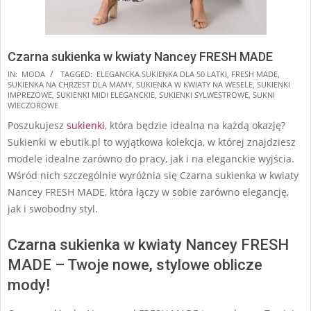
Czarna sukienka w kwiaty Nancey FRESH MADE
2024-
IN:
MODA
TAGGED:
ELEGANCKA SUKIENKA DLA 50 LATKI
,
FRESH MADE
,
SUKIENKA NA CHRZEST DLA MAMY
,
SUKIENKA W KWIATY NA WESELE
,
SUKIENKI
09-
IMPREZOWE
,
SUKIENKI MIDI ELEGANCKIE
,
SUKIENKI SYLWESTROWE
,
SUKNI
18
WIECZOROWE
Poszukujesz
sukienki
, która będzie idealna na każdą okazję?
Sukienki w ebutik.pl to wyjątkowa kolekcja, w której znajdziesz
modele idealne zarówno do pracy, jak i na eleganckie wyjścia.
Wśród nich szczególnie wyróżnia się Czarna sukienka w kwiaty
Nancey FRESH MADE, która łączy w sobie zarówno elegancję,
jak i swobodny styl.
Czarna sukienka w kwiaty Nancey FRESH
MADE – Twoje nowe, stylowe oblicze
mody!