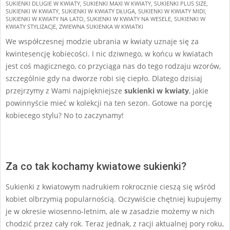
SUKIENKI DLUGIE W KWIATY
,
SUKIENKI MAXI W KWIATY
,
SUKIENKI PLUS SIZE
,
SUKIENKI W KWIATY
,
SUKIENKI W KWIATY DŁUGA
,
SUKIENKI W KWIATY MIDI
,
SUKIENKI W KWIATY NA LATO
,
SUKIENKI W KWIATY NA WESELE
,
SUKIENKI W
KWIATY STYLIZACJE
,
ZWIEWNA SUKIENKA W KWIATKI
We współczesnej modzie ubrania w kwiaty uznaje się za
kwintesencję kobiecości. I nic dziwnego, w końcu w kwiatach
jest coś magicznego, co przyciąga nas do tego rodzaju wzorów,
szczególnie gdy na dworze robi się ciepło. Dlatego dzisiaj
przejrzymy z Wami najpiękniejsze
sukienki w kwiaty
, jakie
powinnyście mieć w kolekcji na ten sezon. Gotowe na porcję
kobiecego stylu? No to zaczynamy!
Za co tak kochamy kwiatowe sukienki?
Sukienki z kwiatowym nadrukiem rokrocznie cieszą się wśród
kobiet olbrzymią popularnością. Oczywiście chętniej kupujemy
je w okresie wiosenno-letnim, ale w zasadzie możemy w nich
chodzić przez cały rok. Teraz jednak, z racji aktualnej pory roku,