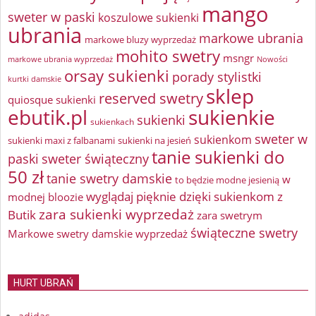
mango
sweter w paski
koszulowe sukienki
ubrania
markowe ubrania
markowe bluzy wyprzedaż
mohito swetry
msngr
markowe ubrania wyprzedaż
Nowości
orsay sukienki
porady stylistki
kurtki damskie
sklep
reserved swetry
quiosque sukienki
ebutik.pl
sukienkie
sukienki
sukienkach
sweter w
sukienkom
sukienki maxi z falbanami
sukienki na jesień
tanie sukienki do
paski
sweter świąteczny
50 zł
tanie swetry damskie
w
to będzie modne jesienią
wyglądaj pięknie dzięki sukienkom z
modnej bloozie
zara sukienki wyprzedaż
Butik
zara swetrym
świąteczne swetry
Markowe swetry damskie wyprzedaż
HURT UBRAŃ