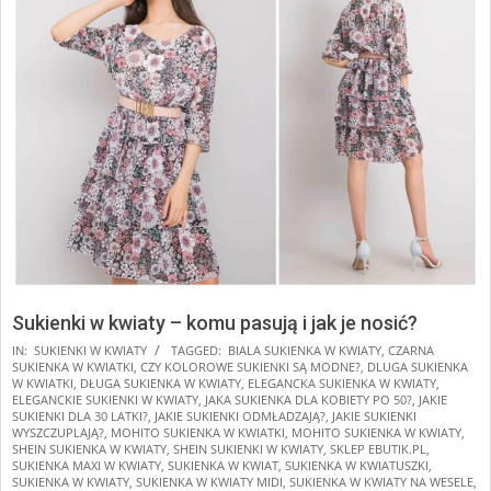
Sukienki w kwiaty – komu pasują i jak je nosić?
2025-
IN:
SUKIENKI W KWIATY
TAGGED:
BIALA SUKIENKA W KWIATY
,
CZARNA
SUKIENKA W KWIATKI
,
CZY KOLOROWE SUKIENKI SĄ MODNE?
,
DLUGA SUKIENKA
01-
W KWIATKI
,
DŁUGA SUKIENKA W KWIATY
,
ELEGANCKA SUKIENKA W KWIATY
,
24
ELEGANCKIE SUKIENKI W KWIATY
,
JAKA SUKIENKA DLA KOBIETY PO 50?
,
JAKIE
SUKIENKI DLA 30 LATKI?
,
JAKIE SUKIENKI ODMŁADZAJĄ?
,
JAKIE SUKIENKI
WYSZCZUPLAJĄ?
,
MOHITO SUKIENKA W KWIATKI
,
MOHITO SUKIENKA W KWIATY
,
SHEIN SUKIENKA W KWIATY
,
SHEIN SUKIENKI W KWIATY
,
SKLEP EBUTIK.PL
,
SUKIENKA MAXI W KWIATY
,
SUKIENKA W KWIAT
,
SUKIENKA W KWIATUSZKI
,
SUKIENKA W KWIATY
,
SUKIENKA W KWIATY MIDI
,
SUKIENKA W KWIATY NA WESELE
,