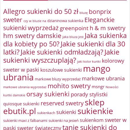
Allegro sukienki do 50 zł
bonprix
bluzę
sweter
Eleganckie
dzianinowa sukienka
czy w bluzie na
sukienki wyprzedaż
greenpoint
h & m swetry
Jaka sukienka
hm swetry damskie
jaka bluza jest
Jakie sukienki dla 30
dla kobiety po 50?
latki?
Jakie sukienki odmładzają?
Jakie
sukienki wyszczuplają?
kolorowy
jaki kolor kurtki
mango
sweter w paski
koszulowe sukienki
ubrania
markowe ubrania
markowe bluzy wyprzedaż
mohito swetry
msngr
markowe ubrania wyprzedaż
Nowości
orsay sukienki
porady stylistki
kurtki damskie
sklep
reserved swetry
quiosque sukienki
ebutik.pl
sukienkie
sukienki
sukienkach
sweter w
sukienkom
sukienki maxi z falbanami
sukienki na jesień
tanie sukienki do
paski
sweter świąteczny