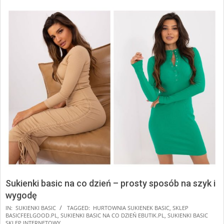
Sukienki basic na co dzień – prosty sposób na szyk i
wygodę
2025-
IN:
SUKIENKI BASIC
TAGGED:
HURTOWNIA SUKIENEK BASIC
,
SKLEP
BASICFEELGOOD.PL
,
SUKIENKI BASIC NA CO DZIEŃ EBUTIK.PL
,
SUKIENKI BASIC
09-
SKLEP INTERNETOWY