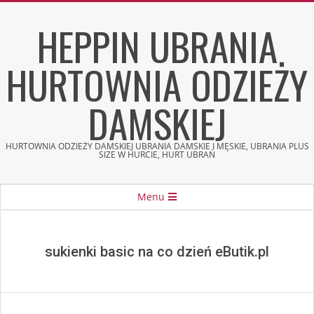
Skip
HEPPIN UBRANIA
to
content
HURTOWNIA ODZIEŻY
DAMSKIEJ
HURTOWNIA ODZIEŻY DAMSKIEJ UBRANIA DAMSKIE I MĘSKIE, UBRANIA PLUS
SIZE W HURCIE, HURT UBRAŃ
Secondary
Menu
Navigation
Menu
sukienki basic na co dzień eButik.pl