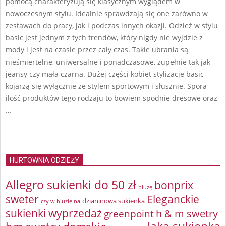
pomocą charakteryzują się klasycznym wyglądem w
nowoczesnym stylu. Idealnie sprawdzają się one zarówno w
zestawach do pracy, jak i podczas innych okazji. Odzież w stylu
basic jest jednym z tych trendów, który nigdy nie wyjdzie z
mody i jest na czasie przez cały czas. Takie ubrania są
nieśmiertelne, uniwersalne i ponadczasowe, zupełnie tak jak
jeansy czy mała czarna. Dużej części kobiet stylizacje basic
kojarzą się wyłącznie ze stylem sportowym i słusznie. Spora
ilość produktów tego rodzaju to bowiem spodnie dresowe oraz
…
HURTOWNIA ODZIEŻY
Allegro sukienki do 50 zł
bonprix
bluzę
sweter
Eleganckie
dzianinowa sukienka
czy w bluzie na
sukienki wyprzedaż
greenpoint
h & m swetry