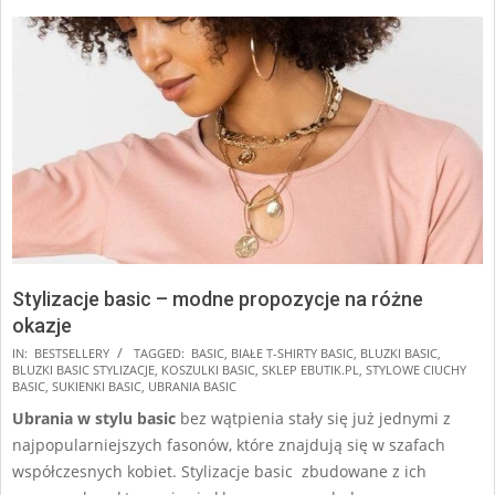
Stylizacje basic – modne propozycje na różne
okazje
2025-
IN:
BESTSELLERY
TAGGED:
BASIC
,
BIAŁE T-SHIRTY BASIC
,
BLUZKI BASIC
,
BLUZKI BASIC STYLIZACJE
,
KOSZULKI BASIC
,
SKLEP EBUTIK.PL
,
STYLOWE CIUCHY
02-
BASIC
,
SUKIENKI BASIC
,
UBRANIA BASIC
06
Ubrania w stylu basic
bez wątpienia stały się już jednymi z
najpopularniejszych fasonów, które znajdują się w szafach
współczesnych kobiet. Stylizacje basic zbudowane z ich