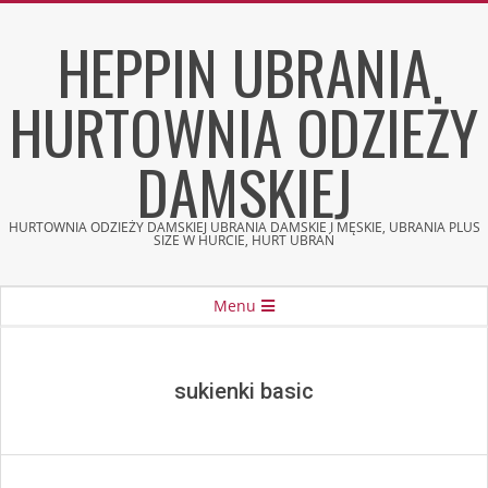
Skip
HEPPIN UBRANIA
to
content
HURTOWNIA ODZIEŻY
DAMSKIEJ
HURTOWNIA ODZIEŻY DAMSKIEJ UBRANIA DAMSKIE I MĘSKIE, UBRANIA PLUS
SIZE W HURCIE, HURT UBRAŃ
Secondary
Menu
Navigation
Menu
sukienki basic