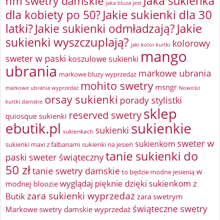
Jaka sukienka
hm swetry damskie
jaka bluza jest
Jakie sukienki dla 30
dla kobiety po 50?
latki?
Jakie sukienki odmładzają?
Jakie
sukienki wyszczuplają?
kolorowy
jaki kolor kurtki
mango
sweter w paski
koszulowe sukienki
ubrania
markowe ubrania
markowe bluzy wyprzedaż
mohito swetry
msngr
markowe ubrania wyprzedaż
Nowości
orsay sukienki
porady stylistki
kurtki damskie
sklep
reserved swetry
quiosque sukienki
ebutik.pl
sukienkie
sukienki
sukienkach
sweter w
sukienkom
sukienki maxi z falbanami
sukienki na jesień
tanie sukienki do
paski
sweter świąteczny
50 zł
tanie swetry damskie
w
to będzie modne jesienią
wyglądaj pięknie dzięki sukienkom z
modnej bloozie
zara sukienki wyprzedaż
Butik
zara swetrym
świąteczne swetry
Markowe swetry damskie wyprzedaż