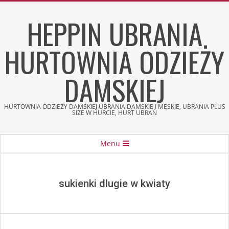
Skip
HEPPIN UBRANIA
to
content
HURTOWNIA ODZIEŻY
DAMSKIEJ
HURTOWNIA ODZIEŻY DAMSKIEJ UBRANIA DAMSKIE I MĘSKIE, UBRANIA PLUS
SIZE W HURCIE, HURT UBRAŃ
Secondary
Menu
Navigation
Menu
sukienki dlugie w kwiaty