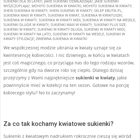
SUKIENKI DLA 30 LATKI?
,
JAKIE SUKIENKI ODMŁADZAJĄ?
,
JAKIE SUKIENKI
WYSZCZUPLAJĄ?
,
MOHITO SUKIENKA W KWIATKI
,
MOHITO SUKIENKA W KWIATY
,
SHEIN SUKIENKA W KWIATY
,
SHEIN SUKIENKI W KWIATY
,
SKLEP EBUTIK.PL
,
SUKIENKA MAXI W KWIATY
,
SUKIENKA W KWIAT
,
SUKIENKA W KWIATUSZKI
,
SUKIENKA W KWIATY
,
SUKIENKA W KWIATY MIDI
,
SUKIENKA W KWIATY NA WESELE
,
SUKIENKI DLUGIE W KWIATY
,
SUKIENKI MAXI W KWIATY
,
SUKIENKI PLUS SIZE
,
SUKIENKI W KWIATY
,
SUKIENKI W KWIATY DŁUGA
,
SUKIENKI W KWIATY MIDI
,
SUKIENKI W KWIATY NA LATO
,
SUKIENKI W KWIATY NA WESELE
,
SUKIENKI W
KWIATY STYLIZACJE
,
ZWIEWNA SUKIENKA W KWIATKI
We współczesnej modzie ubrania w kwiaty uznaje się za
kwintesencję kobiecości. I nic dziwnego, w końcu w kwiatach
jest coś magicznego, co przyciąga nas do tego rodzaju wzorów,
szczególnie gdy na dworze robi się ciepło. Dlatego dzisiaj
przejrzymy z Wami najpiękniejsze
sukienki w kwiaty
, jakie
powinnyście mieć w kolekcji na ten sezon. Gotowe na porcję
kobiecego stylu? No to zaczynamy!
Za co tak kochamy kwiatowe sukienki?
Sukienki z kwiatowym nadrukiem rokrocznie cieszą się wśród