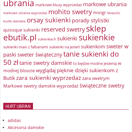
ubrania
markowe ubrania
markowe bluzy wyprzedaż
mohito swetry
msngr
markowe ubrania wyprzedaż
Nowości
orsay sukienki
porady stylistki
kurtki damskie
sklep
reserved swetry
quiosque sukienki
ebutik.pl
sukienkie
sukienki
sukienkach
sweter w
sukienkom
sukienki maxi z falbanami
sukienki na jesień
tanie sukienki do
paski
sweter świąteczny
50 zł
tanie swetry damskie
w
to będzie modne jesienią
wyglądaj pięknie dzięki sukienkom z
modnej bloozie
zara sukienki wyprzedaż
Butik
zara swetrym
świąteczne swetry
Markowe swetry damskie wyprzedaż
HURT UBRAŃ
adidas
Akcesoria damskie