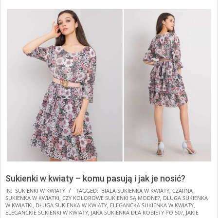
Sukienki w kwiaty – komu pasują i jak je nosić?
2025-
IN:
SUKIENKI W KWIATY
TAGGED:
BIALA SUKIENKA W KWIATY
,
CZARNA
SUKIENKA W KWIATKI
,
CZY KOLOROWE SUKIENKI SĄ MODNE?
,
DLUGA SUKIENKA
01-
W KWIATKI
,
DŁUGA SUKIENKA W KWIATY
,
ELEGANCKA SUKIENKA W KWIATY
,
24
ELEGANCKIE SUKIENKI W KWIATY
,
JAKA SUKIENKA DLA KOBIETY PO 50?
,
JAKIE