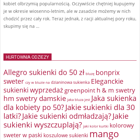
kobiet olbrzymią popularnością. Oczywiście chętniej kupujemy
je w okresie wiosenno-letnim, ale w zasadzie możemy w nich
chodzić przez cały rok. Teraz jednak, z racji aktualnej pory roku,
skupimy się na …
HURTOWNIA ODZIEŻY
Allegro sukienki do 50 zł
bonprix
bluzę
sweter
Eleganckie
dzianinowa sukienka
czy w bluzie na
sukienki wyprzedaż
greenpoint
h & m swetry
Jaka sukienka
hm swetry damskie
jaka bluza jest
Jakie sukienki dla 30
dla kobiety po 50?
latki?
Jakie sukienki odmładzają?
Jakie
sukienki wyszczuplają?
kolorowy
jaki kolor kurtki
mango
sweter w paski
koszulowe sukienki