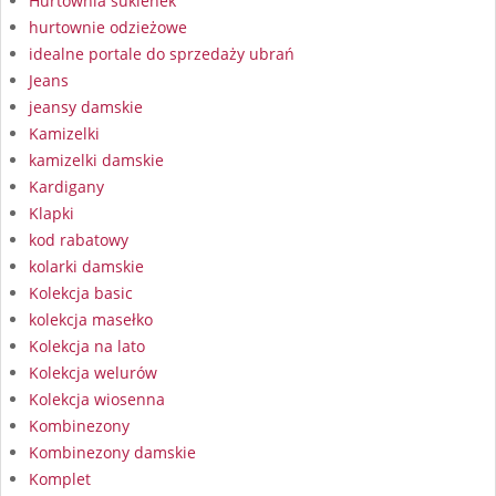
Hurtownia sukienek
hurtownie odzieżowe
idealne portale do sprzedaży ubrań
Jeans
jeansy damskie
Kamizelki
kamizelki damskie
Kardigany
Klapki
kod rabatowy
kolarki damskie
Kolekcja basic
kolekcja masełko
Kolekcja na lato
Kolekcja welurów
Kolekcja wiosenna
Kombinezony
Kombinezony damskie
Komplet