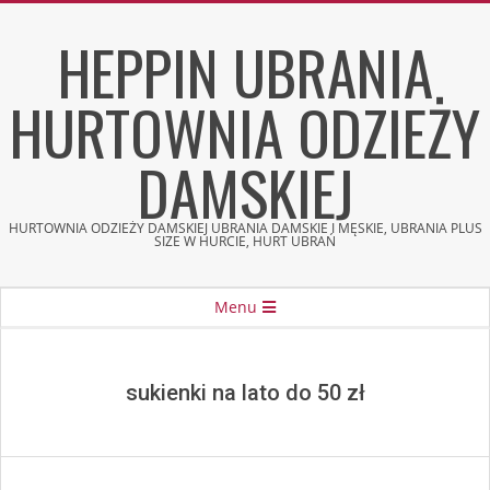
Skip
HEPPIN UBRANIA
to
content
HURTOWNIA ODZIEŻY
DAMSKIEJ
HURTOWNIA ODZIEŻY DAMSKIEJ UBRANIA DAMSKIE I MĘSKIE, UBRANIA PLUS
SIZE W HURCIE, HURT UBRAŃ
Secondary
Menu
Navigation
Menu
sukienki na lato do 50 zł