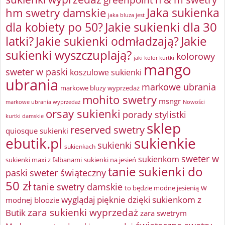
Jaka sukienka
hm swetry damskie
jaka bluza jest
Jakie sukienki dla 30
dla kobiety po 50?
latki?
Jakie sukienki odmładzają?
Jakie
sukienki wyszczuplają?
kolorowy
jaki kolor kurtki
mango
sweter w paski
koszulowe sukienki
ubrania
markowe ubrania
markowe bluzy wyprzedaż
mohito swetry
msngr
markowe ubrania wyprzedaż
Nowości
orsay sukienki
porady stylistki
kurtki damskie
sklep
reserved swetry
quiosque sukienki
ebutik.pl
sukienkie
sukienki
sukienkach
sweter w
sukienkom
sukienki maxi z falbanami
sukienki na jesień
tanie sukienki do
paski
sweter świąteczny
50 zł
tanie swetry damskie
w
to będzie modne jesienią
wyglądaj pięknie dzięki sukienkom z
modnej bloozie
zara sukienki wyprzedaż
Butik
zara swetrym