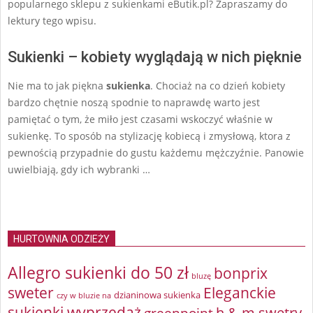
popularnego sklepu z sukienkami eButik.pl? Zapraszamy do
lektury tego wpisu.
Sukienki – kobiety wyglądają w nich pięknie
Nie ma to jak piękna
sukienka
. Chociaż na co dzień kobiety
bardzo chętnie noszą spodnie to naprawdę warto jest
pamiętać o tym, że miło jest czasami wskoczyć właśnie w
sukienkę. To sposób na stylizację kobiecą i zmysłową, ktora z
pewnością przypadnie do gustu każdemu mężczyźnie. Panowie
uwielbiają, gdy ich wybranki …
HURTOWNIA ODZIEŻY
Allegro sukienki do 50 zł
bonprix
bluzę
sweter
Eleganckie
dzianinowa sukienka
czy w bluzie na
sukienki wyprzedaż
greenpoint
h & m swetry