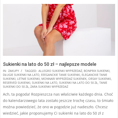
Sukienki na lato do 50 zł – najlepsze modele
2025-
IN:
ZAKUPY
TAGGED:
ALLEGRO SUKIENKI WYPRZEDAŻ
,
BONPRIX SUKIENKI
,
DŁUGIE SUKIENKI NA LATO
,
EEEGANCKIE TANIE SUKIENKI
,
ELEGANCKIE TANIE
07-
SUKIENKI
,
LETNIE SUKIENKI
,
MONNARI WYPRZEDAŻ SUKIENEK
,
ORSAY SUKIENKI
,
26
RESERVED SUKIENKI
,
SUKIENKI NA LATO
,
SUKIENKI NA LATO DO 50 ZŁ
,
TANIE
SUKIENKI DO 50 ZŁ
,
ZARA SUKIENKI WYPRZEDAŻ
Ach, ta pogoda! Rozpieszcza nas właściwie każdego dnia. Choć
do kalendarzowego lata zostało jeszcze trochę czasu, to śmiało
można powiedzieć, że ono w pogodzie już nadeszło. Chcesz
wiedzieć, jakie proponujemy Ci sukienki na lato do 50 zł z