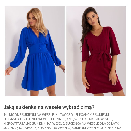
Jaką sukienkę na wesele wybrać zimą?
2026-
IN:
MODNE SUKIENKI NA WESELE
TAGGED:
ELEGANCKIE SUKIENKI
,
ELEGANCKIE SUKIENKI NA WESELE
,
NAJPIĘKNIEJSZE SUKIENKI NA WESELE
,
04-
NIEPOWTARZALNE SUKIENKI NA WESELE
,
SUKIENKA NA WESELE DLA 50 LATKI
,
12
SUKIENKĘ NA WESELE
,
SUKIENKI NA WESELU
,
SUKIENKI WESELE
,
SUKIENKIE NA