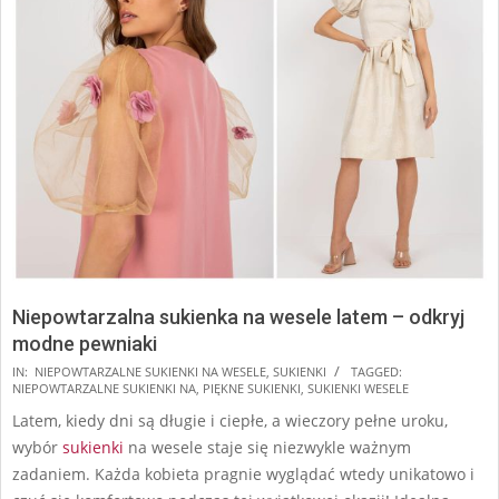
Niepowtarzalna sukienka na wesele latem – odkryj
modne pewniaki
2025-
IN:
NIEPOWTARZALNE SUKIENKI NA WESELE
,
SUKIENKI
TAGGED:
NIEPOWTARZALNE SUKIENKI NA
,
PIĘKNE SUKIENKI
,
SUKIENKI WESELE
05-
Latem, kiedy dni są długie i ciepłe, a wieczory pełne uroku,
22
wybór
sukienki
na wesele staje się niezwykle ważnym
zadaniem. Każda kobieta pragnie wyglądać wtedy unikatowo i