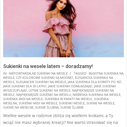
Sukienki na wesele latem – doradzamy!
2025-
IN:
NIEPOWTARZALNE SUKIENKI NA WESELE
TAGGED:
BŁEKITNA SUKIENKA NA
WESELE
,
CZY KOLOROWE SUKIENKI SĄ MODNE?
,
ELEGANCKA SUKIENKA NA
02-
WESELE
,
ELEGANCKIE SUKIENKI NA WESELE
,
JAKA SUKIENKA DLA KOBIETY PO 50?
,
13
JAKIE SUKIENKI DLA 30 LATKI?
,
JAKIE SUKIENKI ODMŁADZAJĄ?
,
JAKIE SUKIENKI
WYSZCZUPLAJĄ?
,
LETNIE SUKIENKI NA WESELE
,
NAJPIĘKNIEJSZE SUKIENKI NA
WESELE
,
NAJPIĘKNIEJSZE SUKIENKI NA WESELU
,
NIEBIESKA SUKIENKA NA WESELE
,
SUKIENKA MIDI NA WESELE
,
SUKIENKA W KWIATY NA WESELE
,
SUKIENKA
WESELNA
,
SUKIENKI MIDI NA WESELE
,
SUKIENKI WESELE
,
SUKNIE NA WESELE
,
SUKNIE NA WESELNE
,
SUKNIE ŚLUBNA
,
SUKNIE ŚLUBNE
Wielkie wesele w rodzinie zbliża się wielkimi krokami, a Ty
wciąż nie masz wybranej kreacji? Nie warto stresować się na