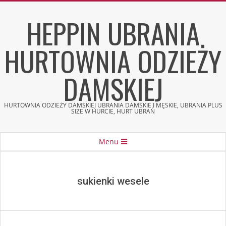
Skip
HEPPIN UBRANIA
to
content
HURTOWNIA ODZIEŻY
DAMSKIEJ
HURTOWNIA ODZIEŻY DAMSKIEJ UBRANIA DAMSKIE I MĘSKIE, UBRANIA PLUS
SIZE W HURCIE, HURT UBRAŃ
Secondary
Menu
Navigation
Menu
sukienki wesele