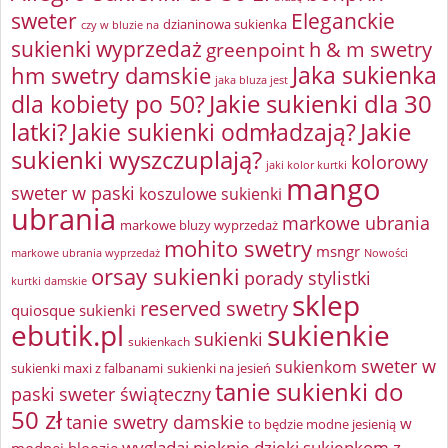
sweter
Eleganckie
dzianinowa sukienka
czy w bluzie na
sukienki wyprzedaż
greenpoint
h & m swetry
Jaka sukienka
hm swetry damskie
jaka bluza jest
Jakie sukienki dla 30
dla kobiety po 50?
latki?
Jakie sukienki odmładzają?
Jakie
sukienki wyszczuplają?
kolorowy
jaki kolor kurtki
mango
sweter w paski
koszulowe sukienki
ubrania
markowe ubrania
markowe bluzy wyprzedaż
mohito swetry
msngr
markowe ubrania wyprzedaż
Nowości
orsay sukienki
porady stylistki
kurtki damskie
sklep
reserved swetry
quiosque sukienki
ebutik.pl
sukienkie
sukienki
sukienkach
sweter w
sukienkom
sukienki maxi z falbanami
sukienki na jesień
tanie sukienki do
paski
sweter świąteczny
50 zł
tanie swetry damskie
w
to będzie modne jesienią
wyglądaj pięknie dzięki sukienkom z