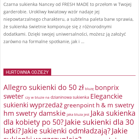
Czarna sukienka Nancey od FRESH MADE to przełom w Twojej
garderobie. Urokliwy kwiatowy wzór nadaje jej
niepowtarzalnego charakteru, a subtelna paleta barw sprawia,
że sukienka świetnie komponuje się z różnorodnymi
dodatkami. Dzięki swojej uniwersalności, możesz ją założyć
zarówno na formalne spotkanie, jak i …
HURTOWNIA ODZIEŻY
Allegro sukienki do 50 zł
bonprix
bluzę
sweter
Eleganckie
dzianinowa sukienka
czy w bluzie na
sukienki wyprzedaż
greenpoint
h & m swetry
Jaka sukienka
hm swetry damskie
jaka bluza jest
Jakie sukienki dla 30
dla kobiety po 50?
latki?
Jakie sukienki odmładzają?
Jakie