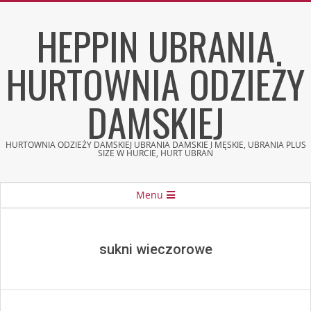
Skip
HEPPIN UBRANIA
to
content
HURTOWNIA ODZIEŻY
DAMSKIEJ
HURTOWNIA ODZIEŻY DAMSKIEJ UBRANIA DAMSKIE I MĘSKIE, UBRANIA PLUS
SIZE W HURCIE, HURT UBRAŃ
Secondary
Menu
Navigation
Menu
sukni wieczorowe