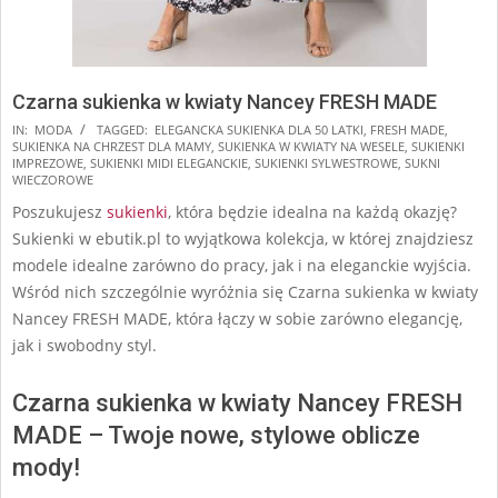
Czarna sukienka w kwiaty Nancey FRESH MADE
2024-
IN:
MODA
TAGGED:
ELEGANCKA SUKIENKA DLA 50 LATKI
,
FRESH MADE
,
SUKIENKA NA CHRZEST DLA MAMY
,
SUKIENKA W KWIATY NA WESELE
,
SUKIENKI
09-
IMPREZOWE
,
SUKIENKI MIDI ELEGANCKIE
,
SUKIENKI SYLWESTROWE
,
SUKNI
18
WIECZOROWE
Poszukujesz
sukienki
, która będzie idealna na każdą okazję?
Sukienki w ebutik.pl to wyjątkowa kolekcja, w której znajdziesz
modele idealne zarówno do pracy, jak i na eleganckie wyjścia.
Wśród nich szczególnie wyróżnia się Czarna sukienka w kwiaty
Nancey FRESH MADE, która łączy w sobie zarówno elegancję,
jak i swobodny styl.
Czarna sukienka w kwiaty Nancey FRESH
MADE – Twoje nowe, stylowe oblicze
mody!