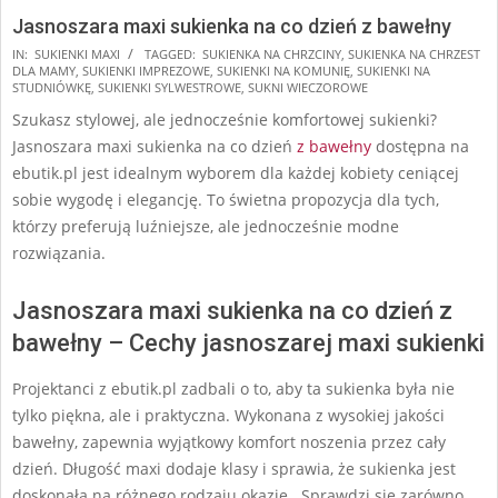
Jasnoszara maxi sukienka na co dzień z bawełny
2024-
IN:
SUKIENKI MAXI
TAGGED:
SUKIENKA NA CHRZCINY
,
SUKIENKA NA CHRZEST
DLA MAMY
,
SUKIENKI IMPREZOWE
,
SUKIENKI NA KOMUNIĘ
,
SUKIENKI NA
09-
STUDNIÓWKĘ
,
SUKIENKI SYLWESTROWE
,
SUKNI WIECZOROWE
24
Szukasz stylowej, ale jednocześnie komfortowej sukienki?
Jasnoszara maxi sukienka na co dzień
z bawełny
dostępna na
ebutik.pl jest idealnym wyborem dla każdej kobiety ceniącej
sobie wygodę i elegancję. To świetna propozycja dla tych,
którzy preferują luźniejsze, ale jednocześnie modne
rozwiązania.
Jasnoszara maxi sukienka na co dzień z
bawełny – Cechy jasnoszarej maxi sukienki
Projektanci z ebutik.pl zadbali o to, aby ta sukienka była nie
tylko piękna, ale i praktyczna. Wykonana z wysokiej jakości
bawełny, zapewnia wyjątkowy komfort noszenia przez cały
dzień. Długość maxi dodaje klasy i sprawia, że sukienka jest
doskonała na różnego rodzaju okazje. Sprawdzi się zarówno