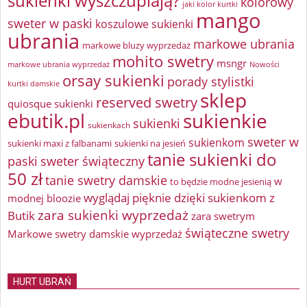
sukienki wyszczuplają?
kolorowy
jaki kolor kurtki
mango
sweter w paski
koszulowe sukienki
ubrania
markowe ubrania
markowe bluzy wyprzedaż
mohito swetry
msngr
markowe ubrania wyprzedaż
Nowości
orsay sukienki
porady stylistki
kurtki damskie
sklep
reserved swetry
quiosque sukienki
ebutik.pl
sukienkie
sukienki
sukienkach
sweter w
sukienkom
sukienki maxi z falbanami
sukienki na jesień
tanie sukienki do
paski
sweter świąteczny
50 zł
tanie swetry damskie
w
to będzie modne jesienią
wyglądaj pięknie dzięki sukienkom z
modnej bloozie
zara sukienki wyprzedaż
Butik
zara swetrym
świąteczne swetry
Markowe swetry damskie wyprzedaż
HURT UBRAŃ