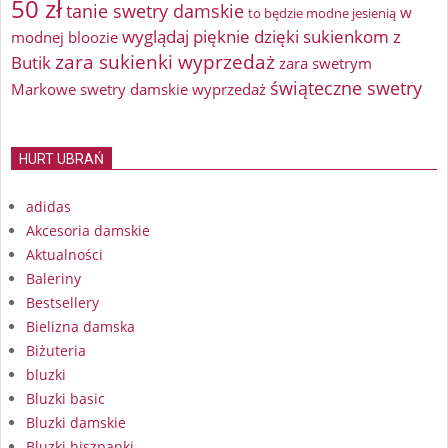
50 zł
tanie swetry damskie
w
to będzie modne jesienią
wyglądaj pięknie dzięki sukienkom z
modnej bloozie
zara sukienki wyprzedaż
Butik
zara swetrym
świąteczne swetry
Markowe swetry damskie wyprzedaż
HURT UBRAŃ
adidas
Akcesoria damskie
Aktualności
Baleriny
Bestsellery
Bielizna damska
Biżuteria
bluzki
Bluzki basic
Bluzki damskie
Bluzki hiszpanki