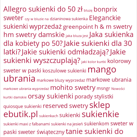
Allegro sukienki do 50 zł
bonprix
bluzę
sweter
Eleganckie
dzianinowa sukienka
czy w bluzie na
sukienki wyprzedaż
greenpoint
h & m swetry
Jaka sukienka
hm swetry damskie
jaka bluza jest
Jakie sukienki dla 30
dla kobiety po 50?
latki?
Jakie sukienki odmładzają?
Jakie
sukienki wyszczuplają?
kolorowy
jaki kolor kurtki
mango
sweter w paski
koszulowe sukienki
ubrania
markowe ubrania
markowe bluzy wyprzedaż
mohito swetry
msngr
markowe ubrania wyprzedaż
Nowości
orsay sukienki
porady stylistki
kurtki damskie
sklep
reserved swetry
quiosque sukienki
ebutik.pl
sukienkie
sukienki
sukienkach
sweter w
sukienkom
sukienki maxi z falbanami
sukienki na jesień
tanie sukienki do
paski
sweter świąteczny