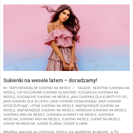
Sukienki na wesele latem – doradzamy!
2025-
IN:
NIEPOWTARZALNE SUKIENKI NA WESELE
TAGGED:
BŁEKITNA SUKIENKA NA
WESELE
,
CZY KOLOROWE SUKIENKI SĄ MODNE?
,
ELEGANCKA SUKIENKA NA
02-
WESELE
,
ELEGANCKIE SUKIENKI NA WESELE
,
JAKA SUKIENKA DLA KOBIETY PO 50?
,
13
JAKIE SUKIENKI DLA 30 LATKI?
,
JAKIE SUKIENKI ODMŁADZAJĄ?
,
JAKIE SUKIENKI
WYSZCZUPLAJĄ?
,
LETNIE SUKIENKI NA WESELE
,
NAJPIĘKNIEJSZE SUKIENKI NA
WESELE
,
NAJPIĘKNIEJSZE SUKIENKI NA WESELU
,
NIEBIESKA SUKIENKA NA WESELE
,
SUKIENKA MIDI NA WESELE
,
SUKIENKA W KWIATY NA WESELE
,
SUKIENKA
WESELNA
,
SUKIENKI MIDI NA WESELE
,
SUKIENKI WESELE
,
SUKNIE NA WESELE
,
SUKNIE NA WESELNE
,
SUKNIE ŚLUBNA
,
SUKNIE ŚLUBNE
Wielkie wesele w rodzinie zbliża się wielkimi krokami, a Ty