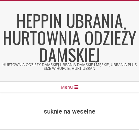
Skip
HEPPIN UBRANIA
to
content
HURTOWNIA ODZIEŻY
DAMSKIEJ
HURTOWNIA ODZIEŻY DAMSKIEJ UBRANIA DAMSKIE I MĘSKIE, UBRANIA PLUS
SIZE W HURCIE, HURT UBRAŃ
Secondary
Menu
Navigation
Menu
suknie na weselne