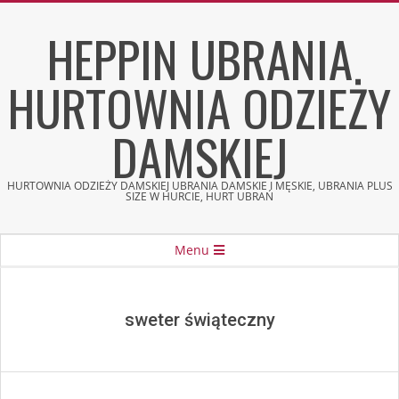
Skip
HEPPIN UBRANIA
to
content
HURTOWNIA ODZIEŻY
DAMSKIEJ
HURTOWNIA ODZIEŻY DAMSKIEJ UBRANIA DAMSKIE I MĘSKIE, UBRANIA PLUS
SIZE W HURCIE, HURT UBRAŃ
Secondary
Menu
Navigation
Menu
sweter świąteczny