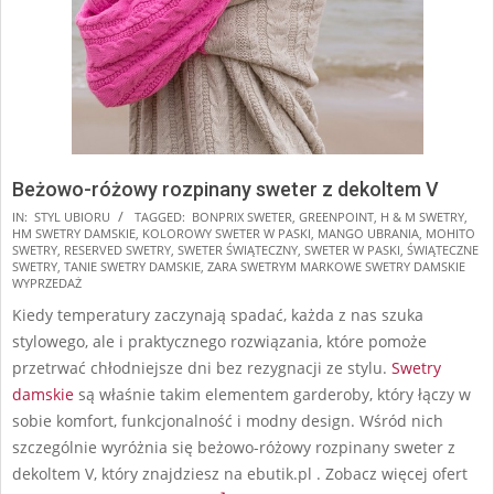
Beżowo-różowy rozpinany sweter z dekoltem V
2025-
IN:
STYL UBIORU
TAGGED:
BONPRIX SWETER
,
GREENPOINT
,
H & M SWETRY
,
HM SWETRY DAMSKIE
,
KOLOROWY SWETER W PASKI
,
MANGO UBRANIA
,
MOHITO
11-
SWETRY
,
RESERVED SWETRY
,
SWETER ŚWIĄTECZNY
,
SWETER W PASKI
,
ŚWIĄTECZNE
06
SWETRY
,
TANIE SWETRY DAMSKIE
,
ZARA SWETRYM MARKOWE SWETRY DAMSKIE
WYPRZEDAŻ
Kiedy temperatury zaczynają spadać, każda z nas szuka
stylowego, ale i praktycznego rozwiązania, które pomoże
przetrwać chłodniejsze dni bez rezygnacji ze stylu.
Swetry
damskie
są właśnie takim elementem garderoby, który łączy w
sobie komfort, funkcjonalność i modny design. Wśród nich
szczególnie wyróżnia się beżowo-różowy rozpinany sweter z
dekoltem V, który znajdziesz na ebutik.pl . Zobacz więcej ofert