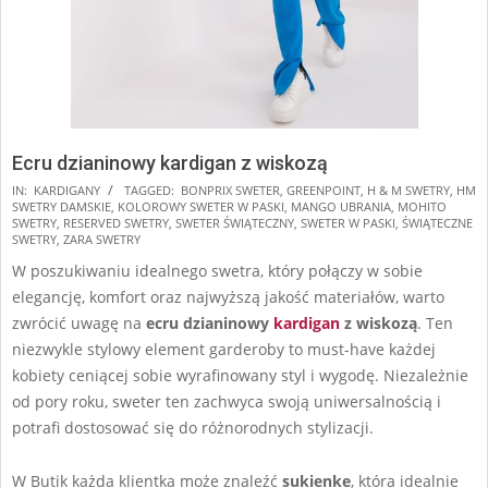
Ecru dzianinowy kardigan z wiskozą
2025-
IN:
KARDIGANY
TAGGED:
BONPRIX SWETER
,
GREENPOINT
,
H & M SWETRY
,
HM
SWETRY DAMSKIE
,
KOLOROWY SWETER W PASKI
,
MANGO UBRANIA
,
MOHITO
11-
SWETRY
,
RESERVED SWETRY
,
SWETER ŚWIĄTECZNY
,
SWETER W PASKI
,
ŚWIĄTECZNE
20
SWETRY
,
ZARA SWETRY
W poszukiwaniu idealnego swetra, który połączy w sobie
elegancję, komfort oraz najwyższą jakość materiałów, warto
zwrócić uwagę na
ecru dzianinowy
kardigan
z wiskozą
. Ten
niezwykle stylowy element garderoby to must-have każdej
kobiety ceniącej sobie wyrafinowany styl i wygodę. Niezależnie
od pory roku, sweter ten zachwyca swoją uniwersalnością i
potrafi dostosować się do różnorodnych stylizacji.
W Butik każda klientka może znaleźć
sukienke
, która idealnie