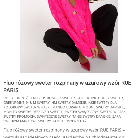
Fluo różowy sweter rozpinany w ażurowy wzór RUE
PARIS
2025-
IN:
FASHION
TAGGED:
BONPRIX SWETER
,
GDZIE KUPIĆ DOBRY SWETER
,
GREENPOINT
,
H & M SWETRY
,
HM SWETRY DAMSKIE
,
JAKIE SWETRY DLA
,
11-
KOLOROWY SWETER W PASKI
,
MANGO UBRANIA
,
MODNE SWETRY DAMSKIE
,
06
MOHITO SWETRY
,
RESERVED SWETRY
,
SWETER ŚWIĄTECZNY
,
SWETER W PASKI
,
SWETRY PROMOCJA
,
ŚWIĄTECZNE SWETRY
,
TANIE SWETRY DAMSKIE
,
ZARA
SWETRYM MARKOWE SWETRY DAMSKIE WYPRZEDAŻ
Fluo różowy sweter rozpinany w ażurowy wzór RUE PARIS –
wyszukując idealnych części garderoby na chłodniejsze dni,