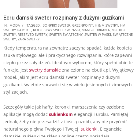
Ecru damski sweter rozpinany z dużymi guzikami
2025-
IN:
MODA
TAGGED:
BONPRIX SWETER
,
GREENPOINT
,
H & M SWETRY
,
HM
SWETRY DAMSKIE
,
KOLOROWY SWETER W PASKI
,
MANGO UBRANIA
,
MOHITO
11-
SWETRY
,
RESERVED SWETRY
,
SWETER ŚWIĄTECZNY
,
SWETER W PASKI
,
ŚWIĄTECZNE
20
SWETRY
,
ZARA SWETRY
Kiedy temperatura na zewnątrz zaczyna spadać, każda kobieta
szuka stylowego, ale i praktycznego rozwiązania, które zapewni
ciepło przez cały dzień. Idealnym wyborem, który spełni obie te
funkcje, jest
swetry damskie
znalezione na ebutik.pl. Wyjątkowy
model, jakim jest ecru damski sweter rozpinany z dużymi
guzikami, świetnie sprawdzi się w wielu jesiennych i zimowych
stylizacjach.
Szczegóły takie jak hafty, koronki, marszczenia czy ozdobne
aplikacje mogą dodać
sukienkom
elegancji i uroku. Pamiętaj
jednak, żeby nie przesadzić z ilością ozdób, aby nie przyćmić
naturalnego piękna Twojego i Twojej
sukienki
. Eleganckie
damskie sukienki ze sklepu online często posiadają