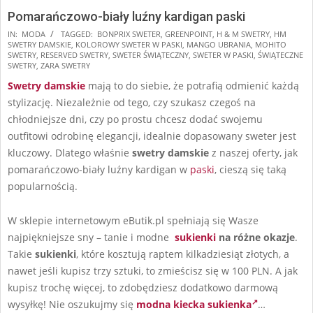
Pomarańczowo-biały luźny kardigan paski
2025-
IN:
MODA
TAGGED:
BONPRIX SWETER
,
GREENPOINT
,
H & M SWETRY
,
HM
SWETRY DAMSKIE
,
KOLOROWY SWETER W PASKI
,
MANGO UBRANIA
,
MOHITO
11-
SWETRY
,
RESERVED SWETRY
,
SWETER ŚWIĄTECZNY
,
SWETER W PASKI
,
ŚWIĄTECZNE
20
SWETRY
,
ZARA SWETRY
Swetry damskie
mają to do siebie, że potrafią odmienić każdą
stylizację. Niezależnie od tego, czy szukasz czegoś na
chłodniejsze dni, czy po prostu chcesz dodać swojemu
outfitowi odrobinę elegancji, idealnie dopasowany sweter jest
kluczowy. Dlatego właśnie
swetry damskie
z naszej oferty, jak
pomarańczowo-biały luźny kardigan w
paski
, cieszą się taką
popularnością.
W sklepie internetowym eButik.pl spełniają się Wasze
najpiękniejsze sny – tanie i modne
sukienki
na różne okazje
.
Takie
sukienki
, które kosztują raptem kilkadziesiąt złotych, a
nawet jeśli kupisz trzy sztuki, to zmieścisz się w 100 PLN. A jak
kupisz trochę więcej, to zdobędziesz dodatkowo darmową
wysyłkę! Nie oszukujmy się
modna kiecka sukienka
…