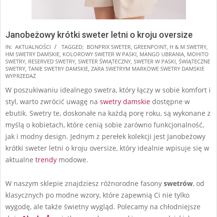
Janobeżowy krótki sweter letni o kroju oversize
2025-
IN:
AKTUALNOŚCI
TAGGED:
BONPRIX SWETER
,
GREENPOINT
,
H & M SWETRY
,
HM SWETRY DAMSKIE
,
KOLOROWY SWETER W PASKI
,
MANGO UBRANIA
,
MOHITO
11-
SWETRY
,
RESERVED SWETRY
,
SWETER ŚWIĄTECZNY
,
SWETER W PASKI
,
ŚWIĄTECZNE
16
SWETRY
,
TANIE SWETRY DAMSKIE
,
ZARA SWETRYM MARKOWE SWETRY DAMSKIE
WYPRZEDAŻ
W poszukiwaniu idealnego swetra, który łączy w sobie komfort i
styl, warto zwrócić uwagę na
swetry damskie
dostępne w
ebutik. Swetry te, doskonałe na każdą porę roku, są wykonane z
myślą o kobietach, które cenią sobie zarówno funkcjonalność,
jak i modny design. Jednym z perełek kolekcji jest Janobeżowy
krótki sweter letni o kroju oversize, który idealnie wpisuje się w
aktualne
trendy
modowe.
W naszym sklepie znajdziesz różnorodne fasony
swetrów
, od
klasycznych po modne wzory, które zapewnią Ci nie tylko
wygodę, ale także świetny wygląd. Polecamy na chłodniejsze