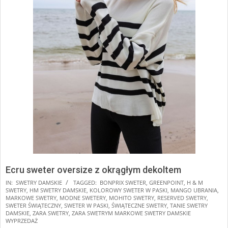
Ecru sweter oversize z okrągłym dekoltem
2025-
IN:
SWETRY DAMSKIE
TAGGED:
BONPRIX SWETER
,
GREENPOINT
,
H & M
SWETRY
,
HM SWETRY DAMSKIE
,
KOLOROWY SWETER W PASKI
,
MANGO UBRANIA
,
11-
MARKOWE SWETRY
,
MODNE SWETERY
,
MOHITO SWETRY
,
RESERVED SWETRY
,
17
SWETER ŚWIĄTECZNY
,
SWETER W PASKI
,
ŚWIĄTECZNE SWETRY
,
TANIE SWETRY
DAMSKIE
,
ZARA SWETRY
,
ZARA SWETRYM MARKOWE SWETRY DAMSKIE
WYPRZEDAŻ