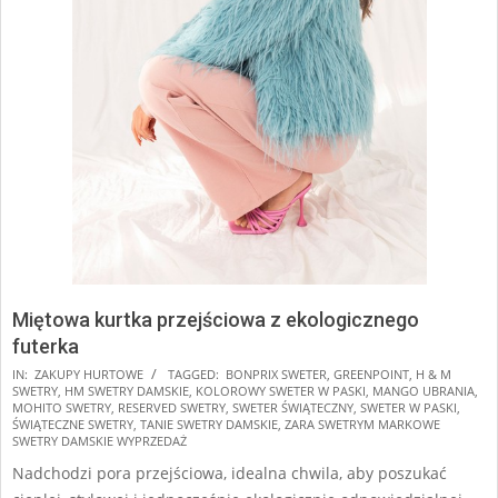
Miętowa kurtka przejściowa z ekologicznego
futerka
2025-
IN:
ZAKUPY HURTOWE
TAGGED:
BONPRIX SWETER
,
GREENPOINT
,
H & M
SWETRY
,
HM SWETRY DAMSKIE
,
KOLOROWY SWETER W PASKI
,
MANGO UBRANIA
,
11-
MOHITO SWETRY
,
RESERVED SWETRY
,
SWETER ŚWIĄTECZNY
,
SWETER W PASKI
,
09
ŚWIĄTECZNE SWETRY
,
TANIE SWETRY DAMSKIE
,
ZARA SWETRYM MARKOWE
SWETRY DAMSKIE WYPRZEDAŻ
Nadchodzi pora przejściowa, idealna chwila, aby poszukać