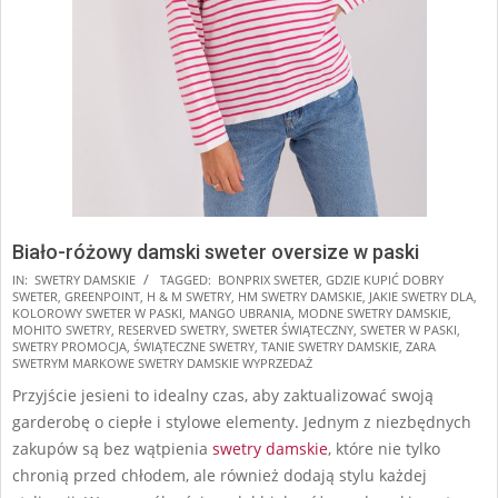
Biało-różowy damski sweter oversize w paski
2025-
IN:
SWETRY DAMSKIE
TAGGED:
BONPRIX SWETER
,
GDZIE KUPIĆ DOBRY
SWETER
,
GREENPOINT
,
H & M SWETRY
,
HM SWETRY DAMSKIE
,
JAKIE SWETRY DLA
,
11-
KOLOROWY SWETER W PASKI
,
MANGO UBRANIA
,
MODNE SWETRY DAMSKIE
,
17
MOHITO SWETRY
,
RESERVED SWETRY
,
SWETER ŚWIĄTECZNY
,
SWETER W PASKI
,
SWETRY PROMOCJA
,
ŚWIĄTECZNE SWETRY
,
TANIE SWETRY DAMSKIE
,
ZARA
SWETRYM MARKOWE SWETRY DAMSKIE WYPRZEDAŻ
Przyjście jesieni to idealny czas, aby zaktualizować swoją
garderobę o ciepłe i stylowe elementy. Jednym z niezbędnych
zakupów są bez wątpienia
swetry damskie
, które nie tylko
chronią przed chłodem, ale również dodają stylu każdej