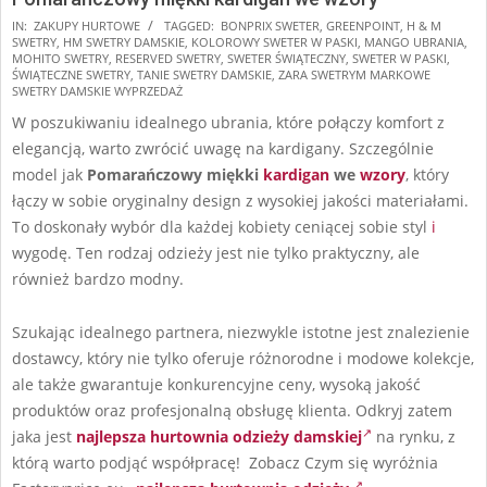
2025-
IN:
ZAKUPY HURTOWE
TAGGED:
BONPRIX SWETER
,
GREENPOINT
,
H & M
SWETRY
,
HM SWETRY DAMSKIE
,
KOLOROWY SWETER W PASKI
,
MANGO UBRANIA
,
11-
MOHITO SWETRY
,
RESERVED SWETRY
,
SWETER ŚWIĄTECZNY
,
SWETER W PASKI
,
17
ŚWIĄTECZNE SWETRY
,
TANIE SWETRY DAMSKIE
,
ZARA SWETRYM MARKOWE
SWETRY DAMSKIE WYPRZEDAŻ
W poszukiwaniu idealnego ubrania, które połączy komfort z
elegancją, warto zwrócić uwagę na kardigany. Szczególnie
model jak
Pomarańczowy miękki
kardigan
we
wzory
, który
łączy w sobie oryginalny design z wysokiej jakości materiałami.
To doskonały wybór dla każdej kobiety ceniącej sobie styl
i
wygodę. Ten rodzaj odzieży jest nie tylko praktyczny, ale
również bardzo modny.
Szukając idealnego partnera, niezwykle istotne jest znalezienie
dostawcy, który nie tylko oferuje różnorodne i modowe kolekcje,
ale także gwarantuje konkurencyjne ceny, wysoką jakość
produktów oraz profesjonalną obsługę klienta. Odkryj zatem
jaka jest
najlepsza hurtownia odzieży damskiej
na rynku, z
którą warto podjąć współpracę! Zobacz Czym się wyróżnia