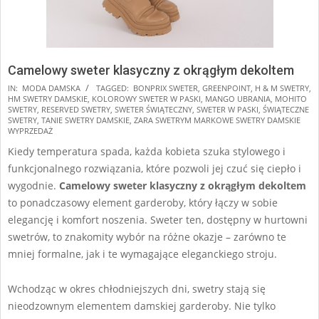
Camelowy sweter klasyczny z okrągłym dekoltem
2025-
IN:
MODA DAMSKA
TAGGED:
BONPRIX SWETER
,
GREENPOINT
,
H & M SWETRY
,
HM SWETRY DAMSKIE
,
KOLOROWY SWETER W PASKI
,
MANGO UBRANIA
,
MOHITO
11-
SWETRY
,
RESERVED SWETRY
,
SWETER ŚWIĄTECZNY
,
SWETER W PASKI
,
ŚWIĄTECZNE
07
SWETRY
,
TANIE SWETRY DAMSKIE
,
ZARA SWETRYM MARKOWE SWETRY DAMSKIE
WYPRZEDAŻ
Kiedy temperatura spada, każda kobieta szuka stylowego i
funkcjonalnego rozwiązania, które pozwoli jej czuć się ciepło i
wygodnie.
Camelowy sweter klasyczny z okrągłym dekoltem
to ponadczasowy element garderoby, który łączy w sobie
elegancję i komfort noszenia. Sweter ten, dostępny w hurtowni
swetrów, to znakomity wybór na różne okazje – zarówno te
mniej formalne, jak i te wymagające eleganckiego stroju.
Wchodząc w okres chłodniejszych dni, swetry stają się
nieodzownym elementem damskiej garderoby. Nie tylko