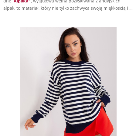
dni:
Alpaka
, wyjątkowa wełna pozyskiwana z andyjskich
alpak, to materiał, który nie tylko zachwyca swoją miękkością i …