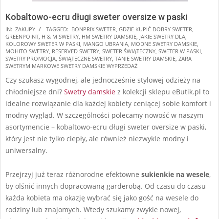
Kobaltowo-ecru długi sweter oversize w paski
2025-
IN:
ZAKUPY
TAGGED:
BONPRIX SWETER
,
GDZIE KUPIĆ DOBRY SWETER
,
GREENPOINT
,
H & M SWETRY
,
HM SWETRY DAMSKIE
,
JAKIE SWETRY DLA
,
11-
KOLOROWY SWETER W PASKI
,
MANGO UBRANIA
,
MODNE SWETRY DAMSKIE
,
07
MOHITO SWETRY
,
RESERVED SWETRY
,
SWETER ŚWIĄTECZNY
,
SWETER W PASKI
,
SWETRY PROMOCJA
,
ŚWIĄTECZNE SWETRY
,
TANIE SWETRY DAMSKIE
,
ZARA
SWETRYM MARKOWE SWETRY DAMSKIE WYPRZEDAŻ
Czy szukasz wygodnej, ale jednocześnie stylowej odzieży na
chłodniejsze dni?
Swetry damskie
z kolekcji sklepu eButik.pl to
idealne rozwiązanie dla każdej kobiety ceniącej sobie komfort i
modny wygląd. W szczególności polecamy nowość w naszym
asortymencie – kobaltowo-ecru długi sweter oversize w paski,
który jest nie tylko ciepły, ale również niezwykle modny i
uniwersalny.
Przejrzyj już teraz różnorodne efektowne
sukienkie na wesele
,
by olśnić innych dopracowaną garderobą. Od czasu do czasu
każda kobieta ma okazję wybrać się jako gość na wesele do
rodziny lub znajomych. Wtedy szukamy zwykle nowej,