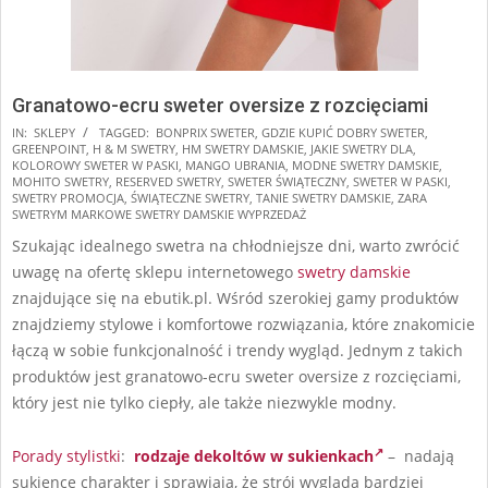
Granatowo-ecru sweter oversize z rozcięciami
2025-
IN:
SKLEPY
TAGGED:
BONPRIX SWETER
,
GDZIE KUPIĆ DOBRY SWETER
,
GREENPOINT
,
H & M SWETRY
,
HM SWETRY DAMSKIE
,
JAKIE SWETRY DLA
,
11-
KOLOROWY SWETER W PASKI
,
MANGO UBRANIA
,
MODNE SWETRY DAMSKIE
,
10
MOHITO SWETRY
,
RESERVED SWETRY
,
SWETER ŚWIĄTECZNY
,
SWETER W PASKI
,
SWETRY PROMOCJA
,
ŚWIĄTECZNE SWETRY
,
TANIE SWETRY DAMSKIE
,
ZARA
SWETRYM MARKOWE SWETRY DAMSKIE WYPRZEDAŻ
Szukając idealnego swetra na chłodniejsze dni, warto zwrócić
uwagę na ofertę sklepu internetowego
swetry damskie
znajdujące się na ebutik.pl. Wśród szerokiej gamy produktów
znajdziemy stylowe i komfortowe rozwiązania, które znakomicie
łączą w sobie funkcjonalność i trendy wygląd. Jednym z takich
produktów jest granatowo-ecru sweter oversize z rozcięciami,
który jest nie tylko ciepły, ale także niezwykle modny.
Porady stylistki
:
rodzaje dekoltów w sukienkach
– nadają
sukience charakter i sprawiają, że strój wygląda bardziej