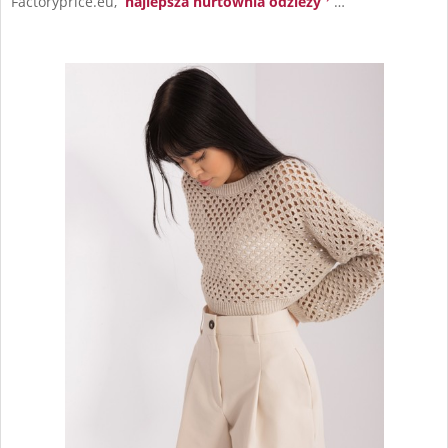
Factoryprice.eu,
najlepsza hurtownia odzieży
…