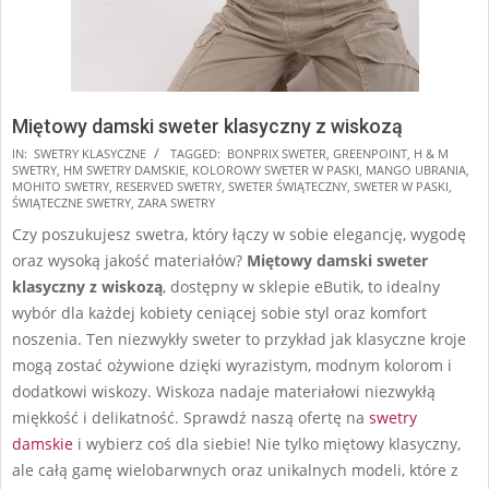
Miętowy damski sweter klasyczny z wiskozą
2025-
IN:
SWETRY KLASYCZNE
TAGGED:
BONPRIX SWETER
,
GREENPOINT
,
H & M
SWETRY
,
HM SWETRY DAMSKIE
,
KOLOROWY SWETER W PASKI
,
MANGO UBRANIA
,
11-
MOHITO SWETRY
,
RESERVED SWETRY
,
SWETER ŚWIĄTECZNY
,
SWETER W PASKI
,
20
ŚWIĄTECZNE SWETRY
,
ZARA SWETRY
Czy poszukujesz swetra, który łączy w sobie elegancję, wygodę
oraz wysoką jakość materiałów?
Miętowy damski sweter
klasyczny z wiskozą
, dostępny w sklepie eButik, to idealny
wybór dla każdej kobiety ceniącej sobie styl oraz komfort
noszenia. Ten niezwykły sweter to przykład jak klasyczne kroje
mogą zostać ożywione dzięki wyrazistym, modnym kolorom i
dodatkowi wiskozy. Wiskoza nadaje materiałowi niezwykłą
miękkość i delikatność. Sprawdź naszą ofertę na
swetry
damskie
i wybierz coś dla siebie! Nie tylko miętowy klasyczny,
ale całą gamę wielobarwnych oraz unikalnych modeli, które z