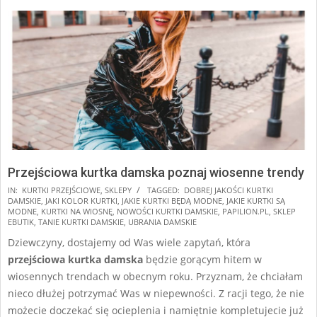
Przejściowa kurtka damska poznaj wiosenne trendy
2026-
IN:
KURTKI PRZEJŚCIOWE
,
SKLEPY
TAGGED:
DOBREJ JAKOŚCI KURTKI
DAMSKIE
,
JAKI KOLOR KURTKI
,
JAKIE KURTKI BĘDĄ MODNE
,
JAKIE KURTKI SĄ
02-
MODNE
,
KURTKI NA WIOSNĘ
,
NOWOŚCI KURTKI DAMSKIE
,
PAPILION.PL
,
SKLEP
11
EBUTIK
,
TANIE KURTKI DAMSKIE
,
UBRANIA DAMSKIE
Dziewczyny, dostajemy od Was wiele zapytań, która
przejściowa kurtka damska
będzie gorącym hitem w
wiosennych trendach w obecnym roku. Przyznam, że chciałam
nieco dłużej potrzymać Was w niepewności. Z racji tego, że nie
możecie doczekać się ocieplenia i namiętnie kompletujecie już