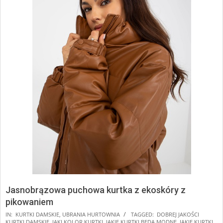
Jasnobrązowa puchowa kurtka z ekoskóry z
pikowaniem
2024-
IN:
KURTKI DAMSKIE
,
UBRANIA HURTOWNIA
TAGGED:
DOBREJ JAKOŚCI
KURTKI DAMSKIE
,
JAKI KOLOR KURTKI
,
JAKIE KURTKI BĘDĄ MODNE
,
JAKIE KURTKI