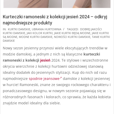
Kurteczki ramoneski z kolekcji jesień 2024 – odkryj
najmodniejsze produkty
2024-
IN:
KURTKI DAMSKIE
,
UBRANIA HURTOWNIA
TAGGED:
DOBREJ JAKOŚCI
KURTKI DAMSKIE
,
JAKI KOLOR KURTKI
,
JAKIE KURTKI BĘDĄ MODNE
,
JAKIE KURTKI
08-
SĄ MODNE
,
MODNE KURTKI DAMSKIE
,
NOWOŚCI KURTKI DAMSKIE
,
TANIE KURTKI
05
DAMSKIE
Nowy sezon jesienny przynosi wiele ekscytujących trendów w
modzie damskiej, a jednym z nich są klasyczne
kurteczki
ramoneski z kolekcji
jesień
2024. Te stylowe i wszechstronne
okrycia wierzchnie z kolekcji hurtowni odzieżowej stanowią
idealny dodatek do jesiennych stylizacji. Kup do nich od razu
najmodniejsze
spodnie jeansowe
damskie z kolekcji jesiennej
w hurcie! Ramoneski, znane ze swojego rockowego charakteru i
ponadczasowego designu, w nowym sezonie pojawiają się w
różnorodnych fasonach i kolorach, co sprawia, że każda kobieta
znajdzie model idealny dla siebie.