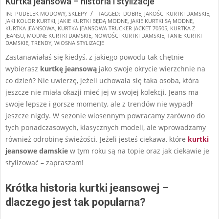
Kurtka jeansowa – historia i stylizacje
2025-
IN:
PUDELEK MODOWY
,
SKLEPY
TAGGED:
DOBREJ JAKOŚCI KURTKI DAMSKIE
,
JAKI KOLOR KURTKI
,
JAKIE KURTKI BĘDĄ MODNE
,
JAKIE KURTKI SĄ MODNE
,
03-
KURTKA JEANSOWA
,
KURTKA JEANSOWA TRUCKER JACKET 70505
,
KURTKA Z
17
JEANSU
,
MODNE KURTKI DAMSKIE
,
NOWOŚCI KURTKI DAMSKIE
,
TANIE KURTKI
DAMSKIE
,
TRENDY
,
WIOSNA STYLIZACJE
Zastanawiałaś się kiedyś, z jakiego powodu tak chętnie
wybierasz
kurtkę jeansową
jako swoje okrycie wierzchnie na
co dzień? Nie uwierzę, jeżeli uchowała się taka osoba, która
jeszcze nie miała okazji mieć jej w swojej kolekcji. Jeans ma
swoje lepsze i gorsze momenty, ale z trendów nie wypadł
jeszcze nigdy. W sezonie wiosennym powracamy zarówno do
tych ponadczasowych, klasycznych modeli, ale wprowadzamy
również odrobinę świeżości. Jeżeli jesteś ciekawa, które
kurtki
jeansowe damskie
w tym roku są na topie oraz jak ciekawie je
stylizować – zapraszam!
Krótka historia kurtki jeansowej –
dlaczego jest tak popularna?