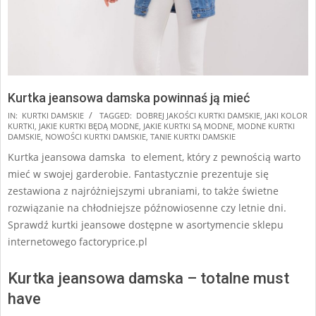
Kurtka jeansowa damska powinnaś ją mieć
2025-
IN:
KURTKI DAMSKIE
TAGGED:
DOBREJ JAKOŚCI KURTKI DAMSKIE
,
JAKI KOLOR
KURTKI
,
JAKIE KURTKI BĘDĄ MODNE
,
JAKIE KURTKI SĄ MODNE
,
MODNE KURTKI
07-
DAMSKIE
,
NOWOŚCI KURTKI DAMSKIE
,
TANIE KURTKI DAMSKIE
08
Kurtka jeansowa damska to element, który z pewnością warto
mieć w swojej garderobie. Fantastycznie prezentuje się
zestawiona z najróżniejszymi ubraniami, to także świetne
rozwiązanie na chłodniejsze późnowiosenne czy letnie dni.
Sprawdź kurtki jeansowe dostępne w asortymencie sklepu
internetowego factoryprice.pl
Kurtka jeansowa damska – totalne must
have