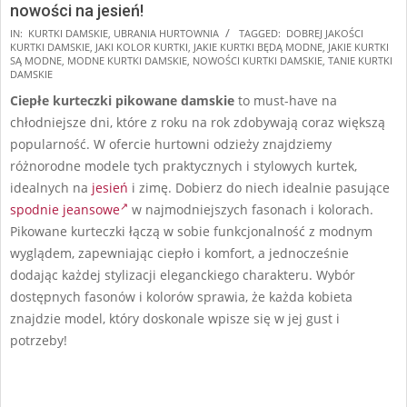
nowości na jesień!
2024-
IN:
KURTKI DAMSKIE
,
UBRANIA HURTOWNIA
TAGGED:
DOBREJ JAKOŚCI
KURTKI DAMSKIE
,
JAKI KOLOR KURTKI
,
JAKIE KURTKI BĘDĄ MODNE
,
JAKIE KURTKI
08-
SĄ MODNE
,
MODNE KURTKI DAMSKIE
,
NOWOŚCI KURTKI DAMSKIE
,
TANIE KURTKI
26
DAMSKIE
Ciepłe kurteczki pikowane damskie
to must-have na
chłodniejsze dni, które z roku na rok zdobywają coraz większą
popularność. W ofercie hurtowni odzieży znajdziemy
różnorodne modele tych praktycznych i stylowych kurtek,
idealnych na
jesień
i zimę. Dobierz do niech idealnie pasujące
spodnie jeansowe
w najmodniejszych fasonach i kolorach.
Pikowane kurteczki łączą w sobie funkcjonalność z modnym
wyglądem, zapewniając ciepło i komfort, a jednocześnie
dodając każdej stylizacji eleganckiego charakteru. Wybór
dostępnych fasonów i kolorów sprawia, że każda kobieta
znajdzie model, który doskonale wpisze się w jej gust i
potrzeby!