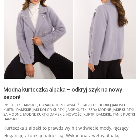
Modna kurteczka alpaka – odkryj szyk na nowy
sezon!
2024-
IN:
KURTKI DAMSKIE
,
UBRANIA HURTOWNIA
TAGGED:
DOBREJ JAKOŚCI
KURTKI DAMSKIE
,
JAKI KOLOR KURTKI
,
JAKIE KURTKI BĘDĄ MODNE
,
JAKIE KURTKI
09-
SĄ MODNE
,
MODNE KURTKI DAMSKIE
,
NOWOŚCI KURTKI DAMSKIE
,
TANIE KURTKI
10
DAMSKIE
Kurteczka z alpaki to prawdziwy hit w świecie mody, łączący
elegancję z funkcjonalnością. Wykonana z wełny alpaki,