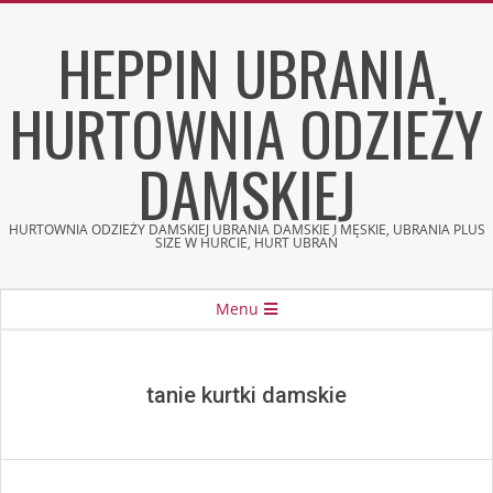
Skip
HEPPIN UBRANIA
to
content
HURTOWNIA ODZIEŻY
DAMSKIEJ
HURTOWNIA ODZIEŻY DAMSKIEJ UBRANIA DAMSKIE I MĘSKIE, UBRANIA PLUS
SIZE W HURCIE, HURT UBRAŃ
Secondary
Menu
Navigation
Menu
tanie kurtki damskie