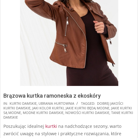
Brązowa kurtka ramoneska z ekoskóry
2024-
IN:
KURTKI DAMSKIE
,
UBRANIA HURTOWNIA
TAGGED:
DOBREJ JAKOŚCI
KURTKI DAMSKIE
,
JAKI KOLOR KURTKI
,
JAKIE KURTKI BĘDĄ MODNE
,
JAKIE KURTKI
10-
SĄ MODNE
,
MODNE KURTKI DAMSKIE
,
NOWOŚCI KURTKI DAMSKIE
,
TANIE KURTKI
12
DAMSKIE
Poszukując idealnej
kurtki
na nadchodzące sezony, warto
zwrócić uwagę na stylowe i praktyczne rozwiązania, które