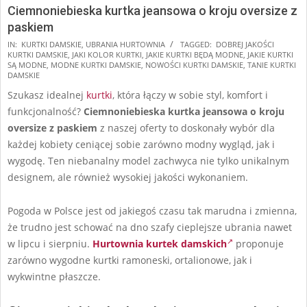
Ciemnoniebieska kurtka jeansowa o kroju oversize z
paskiem
2024-
IN:
KURTKI DAMSKIE
,
UBRANIA HURTOWNIA
TAGGED:
DOBREJ JAKOŚCI
KURTKI DAMSKIE
,
JAKI KOLOR KURTKI
,
JAKIE KURTKI BĘDĄ MODNE
,
JAKIE KURTKI
08-
SĄ MODNE
,
MODNE KURTKI DAMSKIE
,
NOWOŚCI KURTKI DAMSKIE
,
TANIE KURTKI
10
DAMSKIE
Szukasz idealnej
kurtki
, która łączy w sobie styl, komfort i
funkcjonalność?
Ciemnoniebieska kurtka jeansowa o kroju
oversize z paskiem
z naszej oferty to doskonały wybór dla
każdej kobiety ceniącej sobie zarówno modny wygląd, jak i
wygodę. Ten niebanalny model zachwyca nie tylko unikalnym
designem, ale również wysokiej jakości wykonaniem.
Pogoda w Polsce jest od jakiegoś czasu tak marudna i zmienna,
że trudno jest schować na dno szafy cieplejsze ubrania nawet
w lipcu i sierpniu.
Hurtownia kurtek damskich
proponuje
zarówno wygodne kurtki ramoneski, ortalionowe, jak i
wykwintne płaszcze.