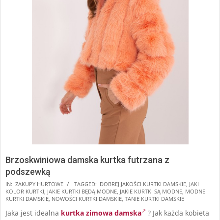
Brzoskwiniowa damska kurtka futrzana z
podszewką
2025-
IN:
ZAKUPY HURTOWE
TAGGED:
DOBREJ JAKOŚCI KURTKI DAMSKIE
,
JAKI
KOLOR KURTKI
,
JAKIE KURTKI BĘDĄ MODNE
,
JAKIE KURTKI SĄ MODNE
,
MODNE
10-
KURTKI DAMSKIE
,
NOWOŚCI KURTKI DAMSKIE
,
TANIE KURTKI DAMSKIE
13
Jaka jest idealna
kurtka zimowa damska
? Jak każda kobieta