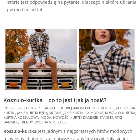
Historia jest odpowiedzią na pytanie, dlaczego niektóre ubrania
są w modzie od lat. …
Koszulo-kurtka – co to jest i jak ją nosić?
2025-
IN:
SKLEPY
,
ZAKUPY
TAGGED:
DOBREJ JAKOŚCI KURTKI DAMSKIE
,
JAKI KOLOR
KURTKI
,
JAKIE KURTKI BĘDĄ MODNE
,
JAKIE KURTKI SĄ MODNE
,
KOSZULO-KURTKA
,
03-
KURTKA KOSZULOWA
,
MODA
,
NOWOŚCI KURTKI DAMSKIE
,
TANIE KURTKI
05
DAMSKIE
,
TRENDY
,
WIOSNA STYLIZACJE
Koszulo-kurtka
jest jednym z najgorętszych hitów modowych
tej wiosny, dlatego czas najwyższy, abyśmy przyjrzały się jej