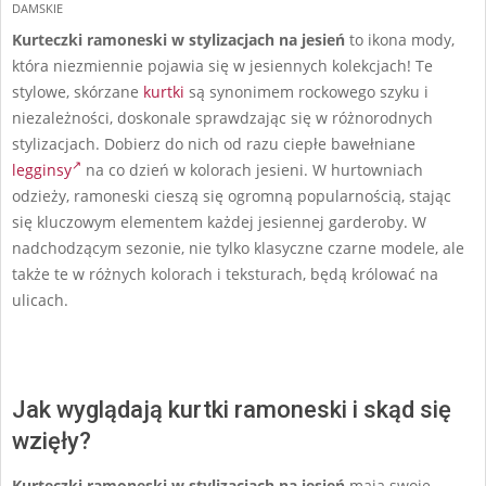
28
DAMSKIE
Kurteczki ramoneski w stylizacjach na jesień
to ikona mody,
która niezmiennie pojawia się w jesiennych kolekcjach! Te
stylowe, skórzane
kurtki
są synonimem rockowego szyku i
niezależności, doskonale sprawdzając się w różnorodnych
stylizacjach. Dobierz do nich od razu ciepłe bawełniane
legginsy
na co dzień w kolorach jesieni. W hurtowniach
odzieży, ramoneski cieszą się ogromną popularnością, stając
się kluczowym elementem każdej jesiennej garderoby. W
nadchodzącym sezonie, nie tylko klasyczne czarne modele, ale
także te w różnych kolorach i teksturach, będą królować na
ulicach.
Jak wyglądają kurtki ramoneski i skąd się
wzięły?
Kurteczki ramoneski w stylizacjach na jesień
mają swoje