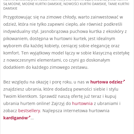
08-
SĄ MODNE
,
MODNE KURTKI DAMSKIE
,
NOWOŚCI KURTKI DAMSKIE
,
TANIE KURTKI
11
DAMSKIE
Przygotowując się na zimowe chłody, warto zainwestować w
odzież, która nie tylko zapewni ciepło, ale również podkreśli
indywidualny styl. Jasnobrązowa puchowa kurtka z ekoskóry z
pikowaniem, dostępna w hurtowni kurtek, jest idealnym
wyborem dla każdej kobiety, ceniącej sobie elegancję oraz
komfort. Ten wyjątkowy model łączy w sobie klasyczną estetykę
z nowoczesnymi elementami, co czyni go doskonałym
dodatkiem do każdego zimowego zestawu.
Bez względu na okazję i porę roku, u nas w
hurtowa odziez
znajdziesz ubrania, które dodadzą pewności siebie i stylu
Twoim klientkom. Sprawdź naszą ofertę już teraz i kupuj
ubrania hurtem online! Zajrzyj do
hurtownia
z ubraniami i
zobacz
bestsellery
. Najlepsza internetowa hurtownia
kardiganów
…