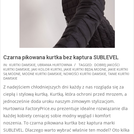
Czarna pikowana kurtka bez kaptura SUBLEVEL
2024-
IN:
KURTKI DAMSKIE
,
UBRANIA HURTOWNIA
TAGGED:
DOBREJ JAKOŚCI
KURTKI DAMSKIE
,
JAKI KOLOR KURTKI
,
JAKIE KURTKI BĘDĄ MODNE
,
JAKIE KURTKI
08-
SĄ MODNE
,
MODNE KURTKI DAMSKIE
,
NOWOŚCI KURTKI DAMSKIE
,
TANIE KURTKI
14
DAMSKIE
Z nadejściem chłodniejszych dni każdy z nas rozgląda się za
ciepłą i stylową kurtką. Kurtką, która ochroni przed mrozem, a
jednocześnie doda uroku naszym zimowym stylizacjom.
Hurtownia FactoryPrice.eu prezentuje idealne rozwiązanie dla
każdej kobiety ceniącej sobie modny wygląd i komfort
noszenia. To czarna pikowana kurtka bez kaptura marki
SUBLEVEL. Dlaczego warto wybrać właśnie ten model? Oto kilka