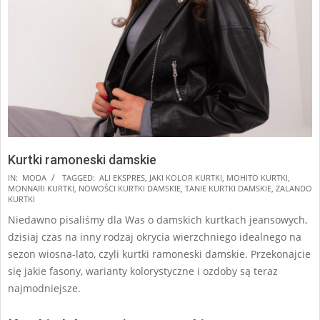
Kurtki ramoneski damskie
2024-
IN:
MODA
TAGGED:
ALI EKSPRES
,
JAKI KOLOR KURTKI
,
MOHITO KURTKI
,
MONNARI KURTKI
,
NOWOŚCI KURTKI DAMSKIE
,
TANIE KURTKI DAMSKIE
,
ZALANDO
12-
KURTKI
02
Niedawno pisaliśmy dla Was o damskich kurtkach jeansowych,
dzisiaj czas na inny rodzaj okrycia wierzchniego idealnego na
sezon wiosna-lato, czyli kurtki ramoneski damskie. Przekonajcie
się jakie fasony, warianty kolorystyczne i ozdoby są teraz
najmodniejsze.