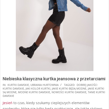
Niebieska klasyczna kurtka jeansowa z przetarciami
2024-
IN:
KURTKI DAMSKIE
,
UBRANIA HURTOWNIA
TAGGED:
DOBREJ JAKOŚCI
KURTKI DAMSKIE
,
JAKI KOLOR KURTKI
,
JAKIE KURTKI BĘDĄ MODNE
,
JAKIE KURTKI
08-
SĄ MODNE
,
MODNE KURTKI DAMSKIE
,
NOWOŚCI KURTKI DAMSKIE
,
TANIE KURTKI
14
DAMSKIE
Jesień
to czas, kiedy szukamy cieplejszych elementów
garderoby, które nie tylko będą praktycznie, ale także stylowo