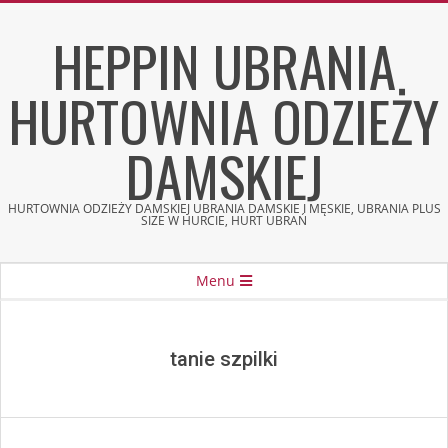
Skip
HEPPIN UBRANIA
to
content
HURTOWNIA ODZIEŻY
DAMSKIEJ
HURTOWNIA ODZIEŻY DAMSKIEJ UBRANIA DAMSKIE I MĘSKIE, UBRANIA PLUS
SIZE W HURCIE, HURT UBRAŃ
Secondary
Menu
Navigation
Menu
tanie szpilki