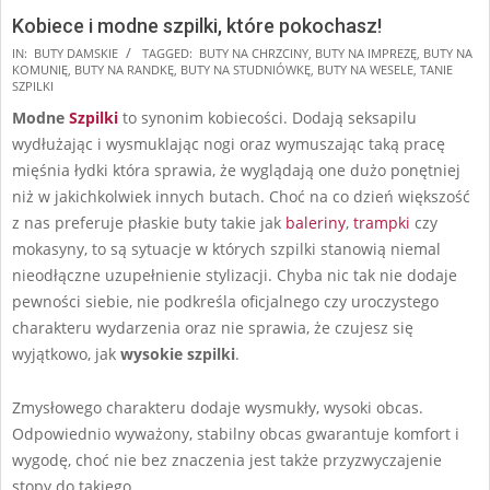
Kobiece i modne szpilki, które pokochasz!
2024-
IN:
BUTY DAMSKIE
TAGGED:
BUTY NA CHRZCINY
,
BUTY NA IMPREZĘ
,
BUTY NA
KOMUNIĘ
,
BUTY NA RANDKĘ
,
BUTY NA STUDNIÓWKĘ
,
BUTY NA WESELE
,
TANIE
09-
SZPILKI
24
Modne
Szpilki
to synonim kobiecości. Dodają seksapilu
wydłużając i wysmuklając nogi oraz wymuszając taką pracę
mięśnia łydki która sprawia, że wyglądają one dużo ponętniej
niż w jakichkolwiek innych butach. Choć na co dzień większość
z nas preferuje płaskie buty takie jak
baleriny
,
trampki
czy
mokasyny, to są sytuacje w których szpilki stanowią niemal
nieodłączne uzupełnienie stylizacji. Chyba nic tak nie dodaje
pewności siebie, nie podkreśla oficjalnego czy uroczystego
charakteru wydarzenia oraz nie sprawia, że czujesz się
wyjątkowo, jak
wysokie szpilki
.
Zmysłowego charakteru dodaje wysmukły, wysoki obcas.
Odpowiednio wyważony, stabilny obcas gwarantuje komfort i
wygodę, choć nie bez znaczenia jest także przyzwyczajenie
stopy do takiego …