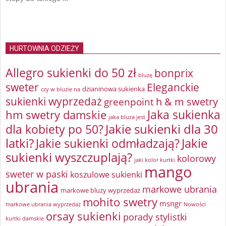
HURTOWNIA ODZIEŻY
Allegro sukienki do 50 zł
bonprix
bluzę
sweter
Eleganckie
dzianinowa sukienka
czy w bluzie na
sukienki wyprzedaż
greenpoint
h & m swetry
Jaka sukienka
hm swetry damskie
jaka bluza jest
Jakie sukienki dla 30
dla kobiety po 50?
latki?
Jakie sukienki odmładzają?
Jakie
sukienki wyszczuplają?
kolorowy
jaki kolor kurtki
mango
sweter w paski
koszulowe sukienki
ubrania
markowe ubrania
markowe bluzy wyprzedaż
mohito swetry
msngr
markowe ubrania wyprzedaż
Nowości
orsay sukienki
porady stylistki
kurtki damskie