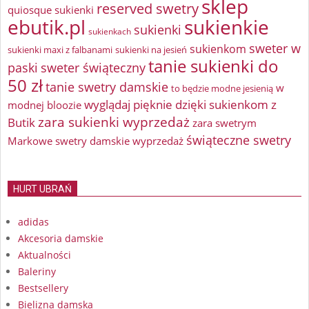
sklep
reserved swetry
quiosque sukienki
ebutik.pl
sukienkie
sukienki
sukienkach
sweter w
sukienkom
sukienki maxi z falbanami
sukienki na jesień
tanie sukienki do
paski
sweter świąteczny
50 zł
tanie swetry damskie
w
to będzie modne jesienią
wyglądaj pięknie dzięki sukienkom z
modnej bloozie
zara sukienki wyprzedaż
Butik
zara swetrym
świąteczne swetry
Markowe swetry damskie wyprzedaż
HURT UBRAŃ
adidas
Akcesoria damskie
Aktualności
Baleriny
Bestsellery
Bielizna damska