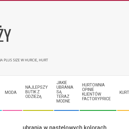
ŻY
A PLUS SIZE W HURCIE, HURT
JAKIE
HURTOWNIA
NAJLEPSZY
UBRANIA
OPINIE
BUTIK Z
SĄ
MODA
KURT
KLIENTÓW
ODZIEŻĄ
TERAZ
FACTORYPRICE
MODNE
ubrania w pastelowych kolorach