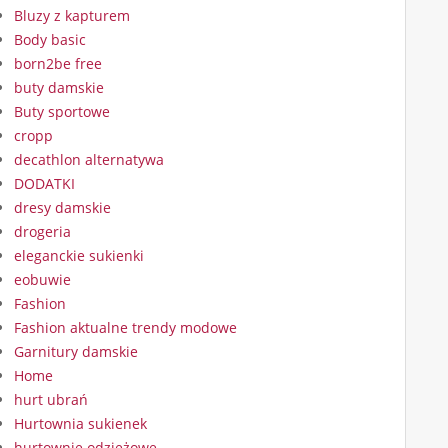
Bluzy z kapturem
Body basic
born2be free
buty damskie
Buty sportowe
cropp
decathlon alternatywa
DODATKI
dresy damskie
drogeria
eleganckie sukienki
eobuwie
Fashion
Fashion aktualne trendy modowe
Garnitury damskie
Home
hurt ubrań
Hurtownia sukienek
hurtownie odzieżowe