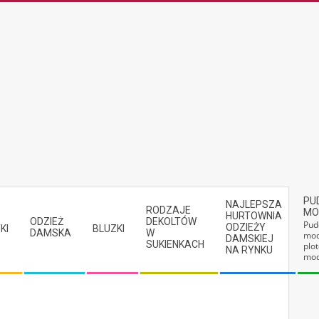
PU
NAJLEPSZA
RODZAJE
MO
HURTOWNIA
ODZIEŻ
DEKOLTÓW
Pud
ODZIEŻY
KI
BLUZKI
DAMSKA
W
mod
DAMSKIEJ
SUKIENKACH
plot
NA RYNKU
mod