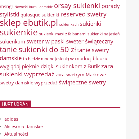
orsay sukienki
porady
msngr
Nowości kurtki damskie
reserved swetry
stylistki
quiosque sukienki
sklep ebutik.pl
sukienki
sukienkach
sukienkie
sukienki maxi z falbanami
sukienki na jesień
sweter w paski
sweter świąteczny
sukienkom
tanie sukienki do 50 zł
tanie swetry
damskie
w modnej bloozie
to będzie modne jesienią
zara
wyglądaj pięknie dzięki sukienkom z Butik
sukienki wyprzedaż
zara swetrym Markowe
świąteczne swetry
swetry damskie wyprzedaż
HURT UBRAŃ
adidas
Akcesoria damskie
Aktualności