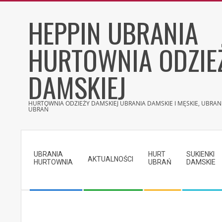
Skip
HEPPIN UBRANIA
to
content
HURTOWNIA ODZIE
DAMSKIEJ
HURTOWNIA ODZIEŻY DAMSKIEJ UBRANIA DAMSKIE I MĘSKIE, UBRANI
UBRAŃ
Secondary
Navigation
UBRANIA
HURT
SUKIENKI
Menu
AKTUALNOŚCI
HURTOWNIA
UBRAŃ
DAMSKIE