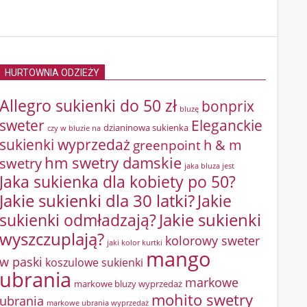
HURTOWNIA ODZIEŻY
Allegro sukienki do 50 zł
bonprix
bluzę
sweter
Eleganckie
dzianinowa sukienka
czy w bluzie na
sukienki wyprzedaż
greenpoint
h & m
hm swetry damskie
swetry
jaka bluza jest
Jaka sukienka dla kobiety po 50?
Jakie sukienki dla 30 latki?
Jakie
sukienki odmładzają?
Jakie sukienki
wyszczuplają?
kolorowy sweter
jaki kolor kurtki
mango
w paski
koszulowe sukienki
ubrania
markowe
markowe bluzy wyprzedaż
mohito swetry
ubrania
markowe ubrania wyprzedaż