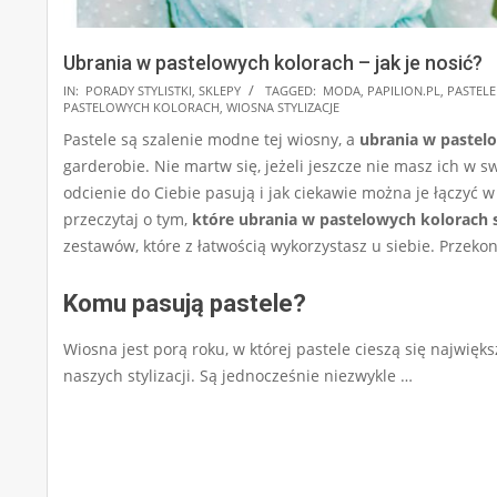
Ubrania w pastelowych kolorach – jak je nosić?
2025-
IN:
PORADY STYLISTKI
,
SKLEPY
TAGGED:
MODA
,
PAPILION.PL
,
PASTELE
PASTELOWYCH KOLORACH
,
WIOSNA STYLIZACJE
03-
Pastele są szalenie modne tej wiosny, a
ubrania w pastel
05
garderobie. Nie martw się, jeżeli jeszcze nie masz ich w sw
odcienie do Ciebie pasują i jak ciekawie można je łączyć w s
przeczytaj o tym,
które ubrania w pastelowych kolorach
zestawów, które z łatwością wykorzystasz u siebie. Przekon
Komu pasują pastele?
Wiosna jest porą roku, w której pastele cieszą się najwię
naszych stylizacji. Są jednocześnie niezwykle …