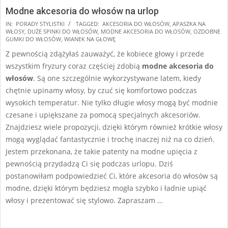
Modne akcesoria do włosów na urlop
2025-
IN:
PORADY STYLISTKI
TAGGED:
AKCESORIA DO WŁOSÓW
,
APASZKA NA
WŁOSY
,
DUŻE SPINKI DO WŁOSÓW
,
MODNE AKCESORIA DO WŁOSÓW
,
OZDOBNE
07-
GUMKI DO WŁOSÓW
,
WIANEK NA GŁOWĘ
19
Z pewnością zdążyłaś zauważyć, że kobiece głowy i przede
wszystkim fryzury coraz częściej zdobią
modne akcesoria do
włosów
. Są one szczególnie wykorzystywane latem, kiedy
chętnie upinamy włosy, by czuć się komfortowo podczas
wysokich temperatur. Nie tylko długie włosy mogą być modnie
czesane i upiększane za pomocą specjalnych akcesoriów.
Znajdziesz wiele propozycji, dzięki którym również krótkie włosy
mogą wyglądać fantastycznie i trochę inaczej niż na co dzień.
Jestem przekonana, że takie patenty na modne upięcia z
pewnością przydadzą Ci się podczas urlopu. Dziś
postanowiłam podpowiedzieć Ci, które akcesoria do włosów są
modne, dzięki którym będziesz mogła szybko i ładnie upiąć
włosy i prezentować się stylowo. Zapraszam …