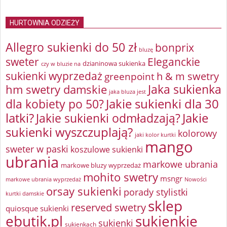
HURTOWNIA ODZIEŻY
Allegro sukienki do 50 zł
bonprix
bluzę
sweter
Eleganckie
dzianinowa sukienka
czy w bluzie na
sukienki wyprzedaż
greenpoint
h & m swetry
Jaka sukienka
hm swetry damskie
jaka bluza jest
Jakie sukienki dla 30
dla kobiety po 50?
latki?
Jakie sukienki odmładzają?
Jakie
sukienki wyszczuplają?
kolorowy
jaki kolor kurtki
mango
sweter w paski
koszulowe sukienki
ubrania
markowe ubrania
markowe bluzy wyprzedaż
mohito swetry
msngr
markowe ubrania wyprzedaż
Nowości
orsay sukienki
porady stylistki
kurtki damskie
sklep
reserved swetry
quiosque sukienki
ebutik.pl
sukienkie
sukienki
sukienkach