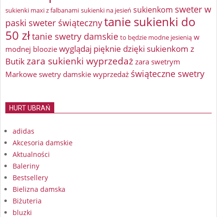
sweter w
sukienkom
sukienki maxi z falbanami
sukienki na jesień
tanie sukienki do
paski
sweter świąteczny
50 zł
tanie swetry damskie
w
to będzie modne jesienią
wyglądaj pięknie dzięki sukienkom z
modnej bloozie
zara sukienki wyprzedaż
Butik
zara swetrym
świąteczne swetry
Markowe swetry damskie wyprzedaż
HURT UBRAŃ
adidas
Akcesoria damskie
Aktualności
Baleriny
Bestsellery
Bielizna damska
Biżuteria
bluzki