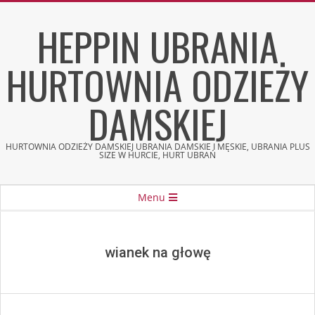
Skip
HEPPIN UBRANIA
to
content
HURTOWNIA ODZIEŻY
DAMSKIEJ
HURTOWNIA ODZIEŻY DAMSKIEJ UBRANIA DAMSKIE I MĘSKIE, UBRANIA PLUS
SIZE W HURCIE, HURT UBRAŃ
Secondary
Menu
Navigation
Menu
wianek na głowę