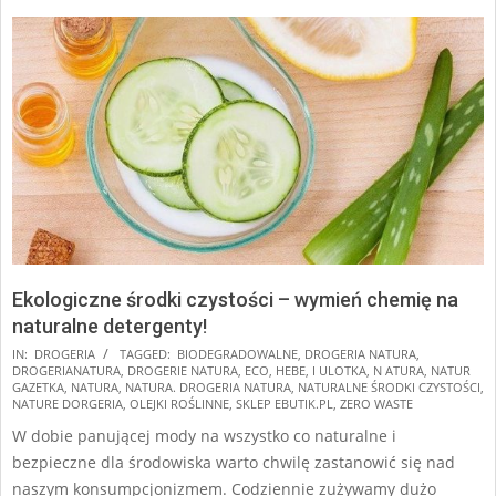
Ekologiczne środki czystości – wymień chemię na
naturalne detergenty!
2024-
IN:
DROGERIA
TAGGED:
BIODEGRADOWALNE
,
DROGERIA NATURA
,
DROGERIANATURA
,
DROGERIE NATURA
,
ECO
,
HEBE
,
I ULOTKA
,
N ATURA
,
NATUR
12-
GAZETKA
,
NATURA
,
NATURA. DROGERIA NATURA
,
NATURALNE ŚRODKI CZYSTOŚCI
,
28
NATURE DORGERIA
,
OLEJKI ROŚLINNE
,
SKLEP EBUTIK.PL
,
ZERO WASTE
W dobie panującej mody na wszystko co naturalne i
bezpieczne dla środowiska warto chwilę zastanowić się nad
naszym konsumpcjonizmem. Codziennie zużywamy dużo