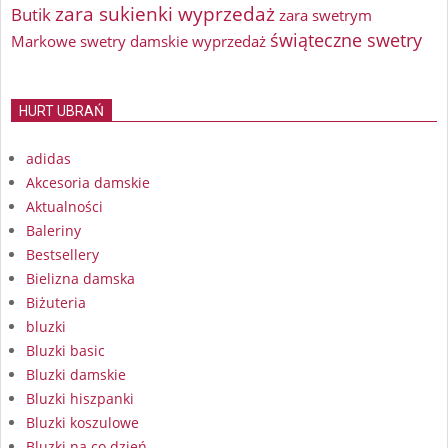
zara sukienki wyprzedaż
Butik
zara swetrym
świąteczne swetry
Markowe swetry damskie wyprzedaż
HURT UBRAŃ
adidas
Akcesoria damskie
Aktualności
Baleriny
Bestsellery
Bielizna damska
Biżuteria
bluzki
Bluzki basic
Bluzki damskie
Bluzki hiszpanki
Bluzki koszulowe
Bluzki na co dzień