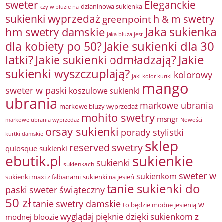
sweter
Eleganckie
dzianinowa sukienka
czy w bluzie na
sukienki wyprzedaż
greenpoint
h & m swetry
Jaka sukienka
hm swetry damskie
jaka bluza jest
Jakie sukienki dla 30
dla kobiety po 50?
latki?
Jakie sukienki odmładzają?
Jakie
sukienki wyszczuplają?
kolorowy
jaki kolor kurtki
mango
sweter w paski
koszulowe sukienki
ubrania
markowe ubrania
markowe bluzy wyprzedaż
mohito swetry
msngr
markowe ubrania wyprzedaż
Nowości
orsay sukienki
porady stylistki
kurtki damskie
sklep
reserved swetry
quiosque sukienki
ebutik.pl
sukienkie
sukienki
sukienkach
sweter w
sukienkom
sukienki maxi z falbanami
sukienki na jesień
tanie sukienki do
paski
sweter świąteczny
50 zł
tanie swetry damskie
w
to będzie modne jesienią
wyglądaj pięknie dzięki sukienkom z
modnej bloozie