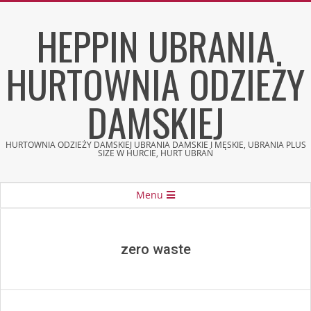
Skip
HEPPIN UBRANIA
to
content
HURTOWNIA ODZIEŻY
DAMSKIEJ
HURTOWNIA ODZIEŻY DAMSKIEJ UBRANIA DAMSKIE I MĘSKIE, UBRANIA PLUS
SIZE W HURCIE, HURT UBRAŃ
Secondary
Menu
Navigation
Menu
zero waste