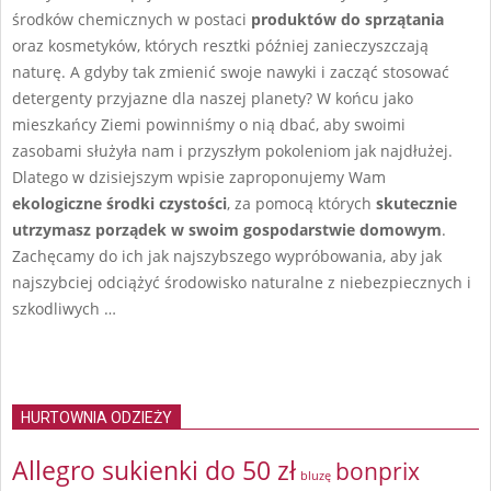
środków chemicznych w postaci
produktów do sprzątania
oraz kosmetyków, których resztki później zanieczyszczają
naturę. A gdyby tak zmienić swoje nawyki i zacząć stosować
detergenty przyjazne dla naszej planety? W końcu jako
mieszkańcy Ziemi powinniśmy o nią dbać, aby swoimi
zasobami służyła nam i przyszłym pokoleniom jak najdłużej.
Dlatego w dzisiejszym wpisie zaproponujemy Wam
ekologiczne środki czystości
, za pomocą których
skutecznie
utrzymasz porządek w swoim gospodarstwie domowym
.
Zachęcamy do ich jak najszybszego wypróbowania, aby jak
najszybciej odciążyć środowisko naturalne z niebezpiecznych i
szkodliwych …
HURTOWNIA ODZIEŻY
Allegro sukienki do 50 zł
bonprix
bluzę