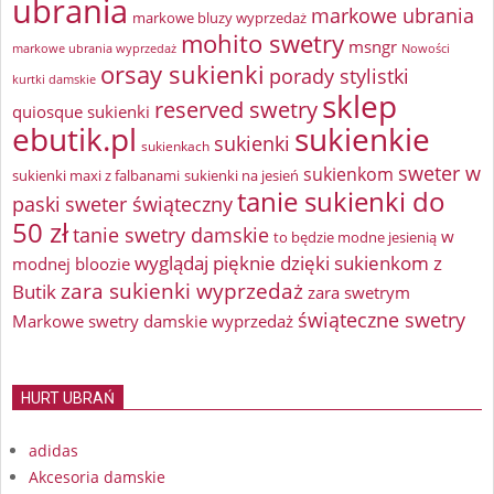
ubrania
markowe ubrania
markowe bluzy wyprzedaż
mohito swetry
msngr
markowe ubrania wyprzedaż
Nowości
orsay sukienki
porady stylistki
kurtki damskie
sklep
reserved swetry
quiosque sukienki
ebutik.pl
sukienkie
sukienki
sukienkach
sweter w
sukienkom
sukienki maxi z falbanami
sukienki na jesień
tanie sukienki do
paski
sweter świąteczny
50 zł
tanie swetry damskie
w
to będzie modne jesienią
wyglądaj pięknie dzięki sukienkom z
modnej bloozie
zara sukienki wyprzedaż
Butik
zara swetrym
świąteczne swetry
Markowe swetry damskie wyprzedaż
HURT UBRAŃ
adidas
Akcesoria damskie