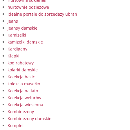
Hurtownia sukienek
hurtownie odzieżowe
idealne portale do sprzedaży ubrań
Jeans
jeansy damskie
Kamizelki
kamizelki damskie
Kardigany
Klapki
kod rabatowy
kolarki damskie
Kolekcja basic
kolekcja masełko
Kolekcja na lato
Kolekcja welurów
Kolekcja wiosenna
Kombinezony
Kombinezony damskie
Komplet