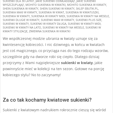
SUKIENKI DLA 30 LATKI?
,
JAKIE SUKIENKI ODMŁADZAJĄ?
,
JAKIE SUKIENKI
WYSZCZUPLAJĄ?
,
MOHITO SUKIENKA W KWIATKI
,
MOHITO SUKIENKA W KWIATY
,
SHEIN SUKIENKA W KWIATY
,
SHEIN SUKIENKI W KWIATY
,
SKLEP EBUTIK.PL
,
SUKIENKA MAXI W KWIATY
,
SUKIENKA W KWIAT
,
SUKIENKA W KWIATUSZKI
,
SUKIENKA W KWIATY
,
SUKIENKA W KWIATY MIDI
,
SUKIENKA W KWIATY NA WESELE
,
SUKIENKI DLUGIE W KWIATY
,
SUKIENKI MAXI W KWIATY
,
SUKIENKI PLUS SIZE
,
SUKIENKI W KWIATY
,
SUKIENKI W KWIATY DŁUGA
,
SUKIENKI W KWIATY MIDI
,
SUKIENKI W KWIATY NA LATO
,
SUKIENKI W KWIATY NA WESELE
,
SUKIENKI W
KWIATY STYLIZACJE
,
ZWIEWNA SUKIENKA W KWIATKI
We współczesnej modzie ubrania w kwiaty uznaje się za
kwintesencję kobiecości. I nic dziwnego, w końcu w kwiatach
jest coś magicznego, co przyciąga nas do tego rodzaju wzorów,
szczególnie gdy na dworze robi się ciepło. Dlatego dzisiaj
przejrzymy z Wami najpiękniejsze
sukienki w kwiaty
, jakie
powinnyście mieć w kolekcji na ten sezon. Gotowe na porcję
kobiecego stylu? No to zaczynamy!
Za co tak kochamy kwiatowe sukienki?
Sukienki z kwiatowym nadrukiem rokrocznie cieszą się wśród