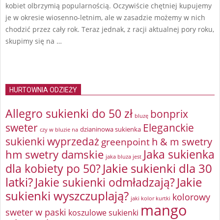
kobiet olbrzymią popularnością. Oczywiście chętniej kupujemy
je w okresie wiosenno-letnim, ale w zasadzie możemy w nich
chodzić przez cały rok. Teraz jednak, z racji aktualnej pory roku,
skupimy się na …
HURTOWNIA ODZIEŻY
Allegro sukienki do 50 zł
bonprix
bluzę
sweter
Eleganckie
dzianinowa sukienka
czy w bluzie na
sukienki wyprzedaż
greenpoint
h & m swetry
Jaka sukienka
hm swetry damskie
jaka bluza jest
Jakie sukienki dla 30
dla kobiety po 50?
latki?
Jakie sukienki odmładzają?
Jakie
sukienki wyszczuplają?
kolorowy
jaki kolor kurtki
mango
sweter w paski
koszulowe sukienki