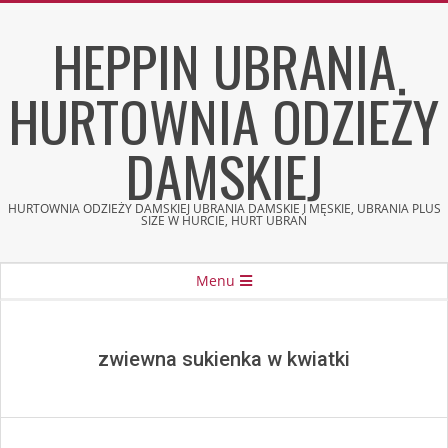
Skip
HEPPIN UBRANIA
to
content
HURTOWNIA ODZIEŻY
DAMSKIEJ
HURTOWNIA ODZIEŻY DAMSKIEJ UBRANIA DAMSKIE I MĘSKIE, UBRANIA PLUS
SIZE W HURCIE, HURT UBRAŃ
Secondary
Menu
Navigation
Menu
zwiewna sukienka w kwiatki