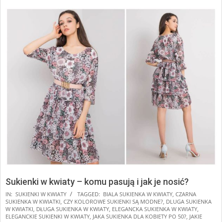
Sukienki w kwiaty – komu pasują i jak je nosić?
2025-
IN:
SUKIENKI W KWIATY
TAGGED:
BIALA SUKIENKA W KWIATY
,
CZARNA
SUKIENKA W KWIATKI
,
CZY KOLOROWE SUKIENKI SĄ MODNE?
,
DLUGA SUKIENKA
01-
W KWIATKI
,
DŁUGA SUKIENKA W KWIATY
,
ELEGANCKA SUKIENKA W KWIATY
,
24
ELEGANCKIE SUKIENKI W KWIATY
,
JAKA SUKIENKA DLA KOBIETY PO 50?
,
JAKIE