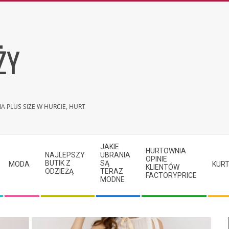
ŻY
A PLUS SIZE W HURCIE, HURT
JAKIE
HURTOWNIA
NAJLEPSZY
UBRANIA
OPINIE
BUTIK Z
SĄ
MODA
KURT
KLIENTÓW
ODZIEŻĄ
TERAZ
FACTORYPRICE
MODNE