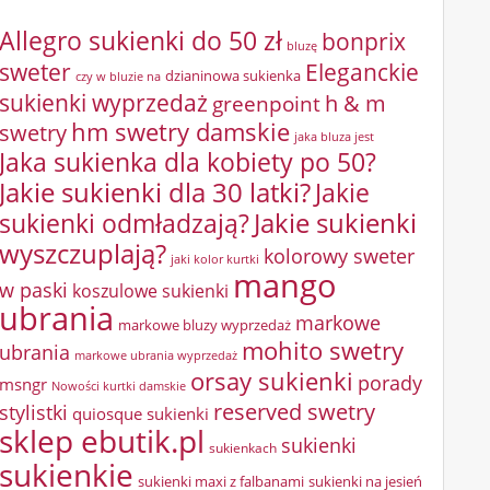
Allegro sukienki do 50 zł
bonprix
bluzę
sweter
Eleganckie
dzianinowa sukienka
czy w bluzie na
sukienki wyprzedaż
greenpoint
h & m
hm swetry damskie
swetry
jaka bluza jest
Jaka sukienka dla kobiety po 50?
Jakie sukienki dla 30 latki?
Jakie
sukienki odmładzają?
Jakie sukienki
wyszczuplają?
kolorowy sweter
jaki kolor kurtki
mango
w paski
koszulowe sukienki
ubrania
markowe
markowe bluzy wyprzedaż
mohito swetry
ubrania
markowe ubrania wyprzedaż
orsay sukienki
porady
msngr
Nowości kurtki damskie
reserved swetry
stylistki
quiosque sukienki
sklep ebutik.pl
sukienki
sukienkach
sukienkie
sukienki maxi z falbanami
sukienki na jesień