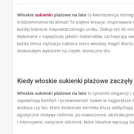
Włoskie
sukienki
plażowe na lato
to kwintesencja letniego
śródziemnomorski klimat! Te piękne kreacje, inspirowane 
każdej kobiecie niepowtarzalnego uroku. Dokup też do n
Wykonane z najwyższej jakości materiałów, zachwycają sw
każda letnia stylizacja nabiera nieco włoskiej magii! Wart
doskonałym wyborem na ciepłe, słoneczne dni.
Kiedy włoskie sukienki plażowe zaczęł
Włoskie sukienki plażowe na lato
to synonim elegancji i 
zapewniają komfort i przewiewność nawet w najgorętsze d
wiskoza czy len, które doskonale bershka bluzy oddychają
egzotyczne motywy roślinne, po nowoczesne, abstrakcyjne 
i intensywne, nasycone odcienie, które idealnie wpisują się