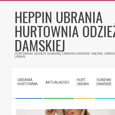
Skip
HEPPIN UBRANIA
to
content
HURTOWNIA ODZIE
DAMSKIEJ
HURTOWNIA ODZIEŻY DAMSKIEJ UBRANIA DAMSKIE I MĘSKIE, UBRANI
UBRAŃ
Secondary
Navigation
UBRANIA
HURT
SUKIENKI
Menu
AKTUALNOŚCI
HURTOWNIA
UBRAŃ
DAMSKIE