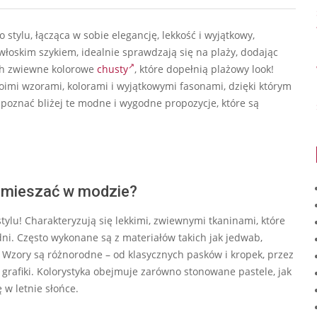
 stylu, łącząca w sobie elegancję, lekkość i wyjątkowy,
włoskim szykiem, idealnie sprawdzają się na plaży, dodając
ich zwiewne kolorowe
chusty
, które dopełnią plażowy look!
oimi wzorami, kolorami i wyjątkowymi fasonami, dzięki którym
o poznać bliżej te modne i wygodne propozycje, które są
y mieszać w modzie?
stylu! Charakteryzują się lekkimi, zwiewnymi tkaninami, które
ni. Często wykonane są z materiałów takich jak jedwab,
. Wzory są różnorodne – od klasycznych pasków i kropek, przez
grafiki. Kolorystyka obejmuje zarówno stonowane pastele, jak
 w letnie słońce.