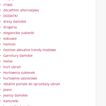
cropp
decathlon alternatywa
DODATKI
dresy damskie
drogeria
eleganckie sukienki
eobuwie
Fashion
Fashion aktualne trendy modowe
Garnitury damskie
Home
hurt ubrań
Hurtownia sukienek
hurtownie odzieżowe
idealne portale do sprzedaży ubrań
Jeans
jeansy damskie
Kamizelki