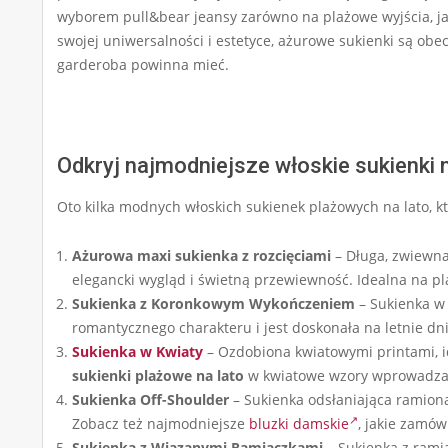
wyborem pull&bear jeansy zarówno na plażowe wyjścia, ja
swojej uniwersalności i estetyce, ażurowe sukienki są obe
garderoba powinna mieć.
Odkryj najmodniejsze włoskie sukienki n
Oto kilka modnych włoskich sukienek plażowych na lato, k
Ażurowa maxi sukienka z rozcięciami
– Długa, zwiewna
elegancki wygląd i świetną przewiewność. Idealna na pl
Sukienka z Koronkowym Wykończeniem
– Sukienka w 
romantycznego charakteru i jest doskonała na letnie dni
Sukienka w Kwiaty
– Ozdobiona kwiatowymi printami, id
sukienki plażowe na lato
w kwiatowe wzory wprowadzają 
Sukienka Off-Shoulder
– Sukienka odsłaniająca ramiona,
Zobacz też najmodniejsze
bluzki damskie
, jakie zamów
Sukienka z Wiązanymi Ramiączkami
– Sukienka z rami