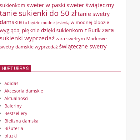
sweter w paski
sweter świąteczny
sukienkom
tanie sukienki do 50 zł
tanie swetry
damskie
w modnej bloozie
to będzie modne jesienią
zara
wyglądaj pięknie dzięki sukienkom z Butik
sukienki wyprzedaż
zara swetrym Markowe
świąteczne swetry
swetry damskie wyprzedaż
HURT UBRAŃ
adidas
Akcesoria damskie
Aktualności
Baleriny
Bestsellery
Bielizna damska
Biżuteria
bluzki