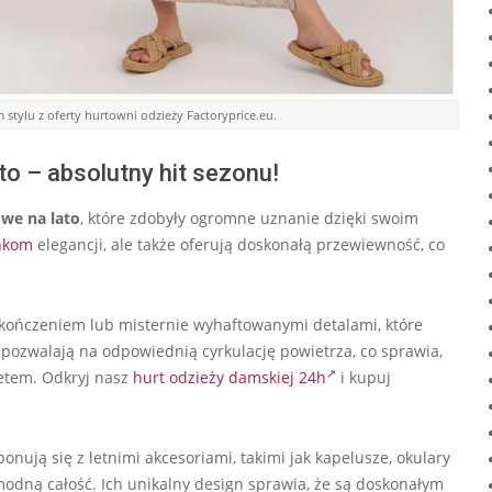
stylu z oferty hurtowni odzieży Factoryprice.eu.
to – absolutny hit sezonu!
we na lato
, które zdobyły ogromne uznanie dzięki swoim
nkom
elegancji, ale także oferują doskonałą przewiewność, co
ykończeniem lub misternie wyhaftowanymi detalami, które
 pozwalają na odpowiednią cyrkulację powietrza, co sprawia,
tetem. Odkryj nasz
hurt odzieży damskiej 24h
i kupuj
nują się z letnimi akcesoriami, takimi jak kapelusze, okulary
modną całość. Ich unikalny design sprawia, że są doskonałym