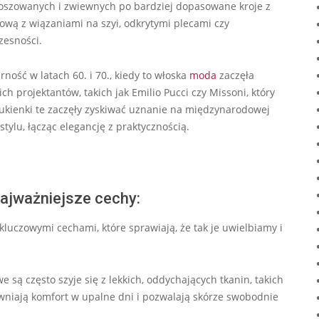
kloszowanych i zwiewnych po bardziej dopasowane kroje z
ową z wiązaniami na szyi, odkrytymi plecami czy
zesności.
ność w latach 60. i 70., kiedy to włoska
moda
zaczęła
h projektantów, takich jak Emilio Pucci czy Missoni, który
sukienki te zaczęły zyskiwać uznanie na międzynarodowej
tylu, łącząc elegancję z praktycznością.
najważniejsze cechy:
kluczowymi cechami, które sprawiają, że tak je uwielbiamy i
e są często szyje się z lekkich, oddychających tkanin, takich
ewniają komfort w upalne dni i pozwalają skórze swobodnie