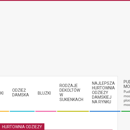
PU
NAJLEPSZA
RODZAJE
MO
HURTOWNIA
ODZIEŻ
DEKOLTÓW
Pud
ODZIEŻY
KI
BLUZKI
DAMSKA
W
mod
DAMSKIEJ
SUKIENKACH
plot
NA RYNKU
mod
HURTOWNIA ODZIEŻY