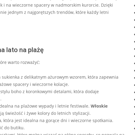
k i na wieczorne spacery w nadmorskim kurorcie. Dzięki
cnie jednym z najgorętszych trendów, które każdy letni
a lato na plażę
tóre warto rozważyć:
 sukienka z delikatnym ażurowym wzorem, która zapewnia
ażowe spacery i wieczorne kolacje.
stylu boho z koronkowymi detalami, która dodaje
.
ealna na plażowe wypady i letnie festiwale.
Włoskie
świeżość i żywe kolory do letnich stylizacji.
 która jest idealna na gorące dni i wieczorne spotkania.
ić do butiku.
ączkami, które można wiązać na różne sposoby, co pozwala na