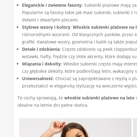
Eleganckie i zwiewne fasony
: Sukienki plażowe mają za
Popularne są fasony takie jak maxi sukienki, sukienki 
dołami i otwartymi plecami.
Stylowe wzory i kolory
:
Włoskie sukienki plażowe na 
różnorodnymi wzorami. Od klasycznych pasków, przez e
grafiki. Kwiatowe wzory, geometria i batik są także popu
Detale i zdobienia
: Często zdobione są peek cloppenbur
wstawki, hafty, frędzle czy złote akcenty, które dodają 
Wiązania i dekolty
: Włoskie sukienki często mają intere
czy głębokie dekolty, które podkreślają letni, wakacyjny s
Uniwersalność
: Chociaż są zaprojektowane z myślą o pl
przekształcić w elegancką stylizację na wieczorne wyjśc
Te cechy sprawiają, że
włoskie sukienki plażowe na lato
s
idealne na letnie dni pełne słońca.