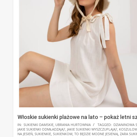
Włoskie sukienki plażowe na lato – pokaż letni s
IN:
SUKIENKI DAMSKIE
,
UBRANIA HURTOWNIA
TAGGED:
DZIANINOWA 
JAKIE SUKIENKI ODMŁADZAJĄ?
,
JAKIE SUKIENKI WYSZCZUPLAJĄ?
,
KOSZULOWE
NA JESIEŃ
,
SUKIENKIE
,
SUKIENKOM
,
TO BĘDZIE MODNE JESIENIĄ
,
ZARA SUK