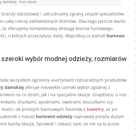
y damskiej - hurt ubrań
branży odzieżowej i zatrudniamy zgrany zespół specjalistów,
wo całej rzeszy zadowolonych klientów. Dlaczego jeszcze warto
, że oferujemy kompleksową obsługę klienta hurtowego,
i, o których przeczytasz dalej. Wypróbuj co potrafi
hurtowa
– szeroki wybór modnej odzieży, rozmiarów
rzede wszystkim ogromny asortyment różnorodnych produktów
ży damskiej
oferuje niezwykle szeroki wybór zgodnej z
równo na co dzień, jak i na specjalne okazje. Znajdziesz u nas
enkami, bluzkami, spodniami, swetrami, koszulkami czy
j maści, od prostych basicowych fasonów
z bawełny
, aż po
sukienek z naszej
hurtowni odzieży
naprawdę poraża dużym
e każdą okazję. Sprawdź i zobacz sam, że nie są to puste