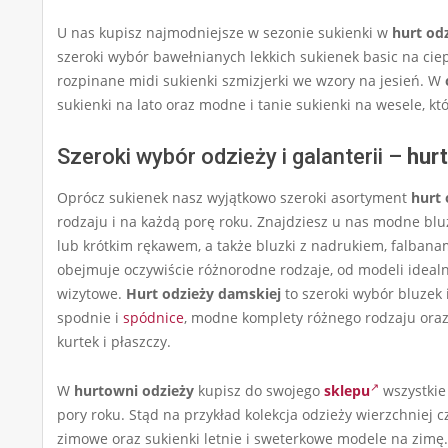
U nas kupisz najmodniejsze w sezonie sukienki w
hurt od
szeroki wybór bawełnianych lekkich sukienek basic na ciep
rozpinane midi sukienki szmizjerki we wzory na jesień. W
sukienki na lato oraz modne i tanie sukienki na wesele, kt
Szeroki wybór odzieży i galanterii –
hurt
Oprócz sukienek nasz wyjątkowo szeroki asortyment
hurt 
rodzaju i na każdą porę roku. Znajdziesz u nas modne blu
lub krótkim rękawem, a także bluzki z nadrukiem, falbana
obejmuje oczywiście różnorodne rodzaje, od modeli idealny
wizytowe.
Hurt odzieży damskiej
to szeroki wybór bluzek 
spodnie i
spódnice
, modne komplety różnego rodzaju oraz b
kurtek i płaszczy.
W
hurtowni odzieży
kupisz do swojego
sklepu
wszystkie
pory roku. Stąd na przykład kolekcja odzieży wierzchniej c
zimowe oraz sukienki letnie i sweterkowe modele na zim