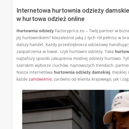
Internetowa hurtownia odzieży damsk
w hurtowa odzież online
Hurtownia odzieży
Factoryprice.eu – Twój partner w biz
jej hurtownikiem? Niezależnie jaką z tych ról pełnisz w b
dalszy handel. Każdy przedsiębiorca odzieżowy handlują
zaopatrzenia w towar, czyli hurtowni odzieży. Taka
hurtow
najtańszy sposób zakupienia modnej odzieży hurtowo. Tylko 
szerokim wyborze ciuchów, najnowszych trendach, partnersk
Nasza internetowa
hurtownia odzieży damskiej
, męskiej 
każde
zamówienie
, zarówno od klienta krajowego, jak i za