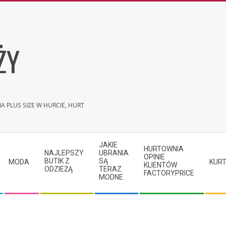
ŻY
A PLUS SIZE W HURCIE, HURT
JAKIE
HURTOWNIA
NAJLEPSZY
UBRANIA
OPINIE
BUTIK Z
SĄ
MODA
KURT
KLIENTÓW
ODZIEŻĄ
TERAZ
FACTORYPRICE
MODNE