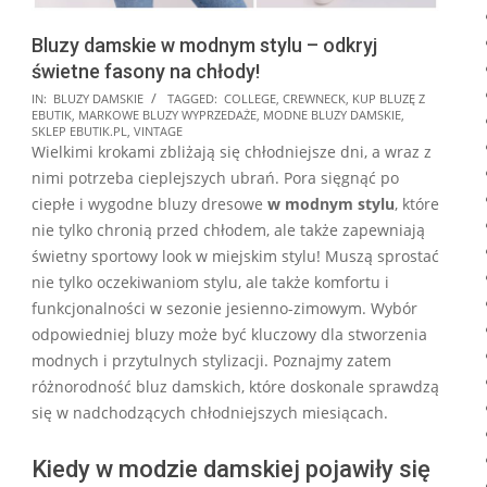
Bluzy damskie w modnym stylu – odkryj
świetne fasony na chłody!
2026-
IN:
BLUZY DAMSKIE
TAGGED:
COLLEGE
,
CREWNECK
,
KUP BLUZĘ Z
EBUTIK
,
MARKOWE BLUZY WYPRZEDAŻE
,
MODNE BLUZY DAMSKIE
,
05-
SKLEP EBUTIK.PL
,
VINTAGE
19
Wielkimi krokami zbliżają się chłodniejsze dni, a wraz z
nimi potrzeba cieplejszych ubrań. Pora sięgnąć po
ciepłe i wygodne bluzy dresowe
w modnym stylu
, które
nie tylko chronią przed chłodem, ale także zapewniają
świetny sportowy look w miejskim stylu! Muszą sprostać
nie tylko oczekiwaniom stylu, ale także komfortu i
funkcjonalności w sezonie jesienno-zimowym. Wybór
odpowiedniej bluzy może być kluczowy dla stworzenia
modnych i przytulnych stylizacji. Poznajmy zatem
różnorodność bluz damskich, które doskonale sprawdzą
się w nadchodzących chłodniejszych miesiącach.
Kiedy w modzie damskiej pojawiły się