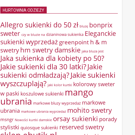
HURTOWNIA ODZIEŻY
Allegro sukienki do 50 zł
bonprix
bluzę
sweter
Eleganckie
dzianinowa sukienka
czy w bluzie na
sukienki wyprzedaż
greenpoint
h & m
hm swetry damskie
swetry
jaka bluza jest
Jaka sukienka dla kobiety po 50?
Jakie sukienki dla 30 latki?
Jakie
sukienki odmładzają?
Jakie sukienki
wyszczuplają?
kolorowy sweter
jaki kolor kurtki
mango
w paski
koszulowe sukienki
ubrania
markowe
markowe bluzy wyprzedaż
mohito swetry
ubrania
markowe ubrania wyprzedaż
orsay sukienki
porady
msngr
Nowości kurtki damskie
reserved swetry
stylistki
quiosque sukienki