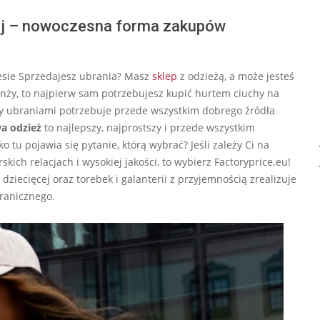
iej – nowoczesna forma zakupów
nesie Sprzedajesz ubrania? Masz
sklep
z odzieżą, a może jesteś
ranży, to najpierw sam potrzebujesz kupić hurtem ciuchy na
cy ubraniami potrzebuje przede wszystkim dobrego źródła
a odzież
to najlepszy, najprostszy i przede wszystkim
tu pojawia się pytanie, którą wybrać? Jeśli zależy Ci na
ich relacjach i wysokiej jakości, to wybierz Factoryprice.eu!
i dziecięcej oraz torebek i galanterii z przyjemnością zrealizuje
granicznego.