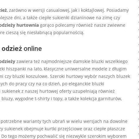
zież
, zarówno w wersji casualowej, jak i koktajlowej. Posiadamy
lejsze dni, a także ciepłe sukienki dzianinowe na zimę czy
odzieży hurtownia
gorąco polecamy również nasze zwiewne
óre cieszą się niesłabnącą popularnością.
 odzież
online
odzieży
zawiera też najmodniejsze damskie bluzki wszelkiego
zki hiszpanki na lato, klasyczne uniwersalne modele z długim
mi czy bluzki koszulowe. Szeroki hurtowy wybór naszych bluzek
ch do pracy czy na co dzień, po eleganckie bluzki
i sukienek z naszej hurtowej oferty uzupełniają również
luzy, wygodne t-shirty i topy, a także kolekcja garniturów,
 potrzebne warianty tych ubrań w wielu wersjach na dowolne
zy sukienek obejmuje kurtki przejściowe oraz ciepłe płaszcze
ę. Do tego możemy pochwalić się niezwykle szerokim wyborem