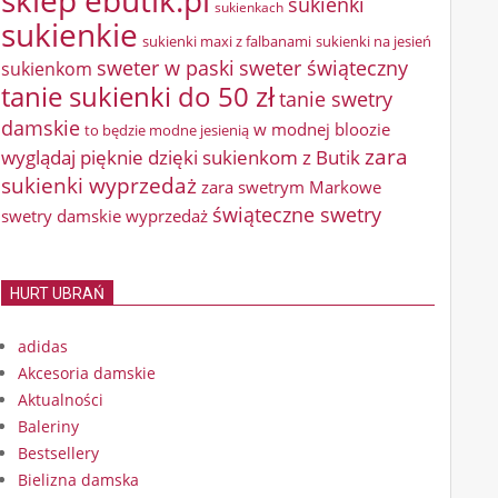
sklep ebutik.pl
sukienki
sukienkach
sukienkie
sukienki maxi z falbanami
sukienki na jesień
sweter w paski
sweter świąteczny
sukienkom
tanie sukienki do 50 zł
tanie swetry
damskie
w modnej bloozie
to będzie modne jesienią
zara
wyglądaj pięknie dzięki sukienkom z Butik
sukienki wyprzedaż
zara swetrym Markowe
świąteczne swetry
swetry damskie wyprzedaż
HURT UBRAŃ
adidas
Akcesoria damskie
Aktualności
Baleriny
Bestsellery
Bielizna damska