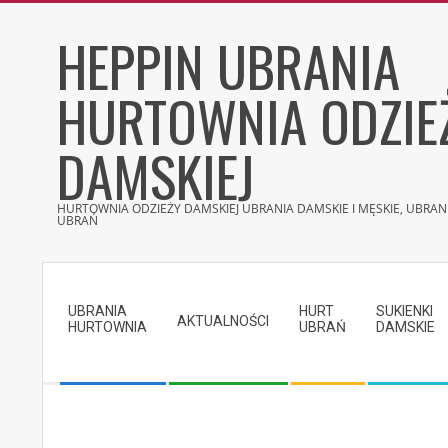
Skip
HEPPIN UBRANIA
to
content
HURTOWNIA ODZIE
DAMSKIEJ
HURTOWNIA ODZIEŻY DAMSKIEJ UBRANIA DAMSKIE I MĘSKIE, UBRANI
UBRAŃ
Secondary
Navigation
UBRANIA
HURT
SUKIENKI
Menu
AKTUALNOŚCI
HURTOWNIA
UBRAŃ
DAMSKIE