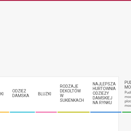
PU
NAJLEPSZA
RODZAJE
MO
HURTOWNIA
ODZIEŻ
DEKOLTÓW
Pud
ODZIEŻY
KI
BLUZKI
DAMSKA
W
mod
DAMSKIEJ
SUKIENKACH
plot
NA RYNKU
mod