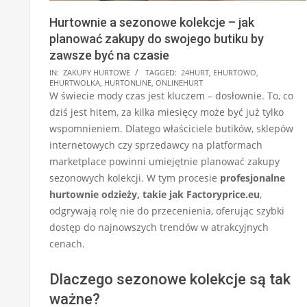
Hurtownie a sezonowe kolekcje – jak
planować zakupy do swojego butiku by
zawsze być na czasie
2026-
IN:
ZAKUPY HURTOWE
TAGGED:
24HURT
,
EHURTOWO
,
EHURTWOLKA
,
HURTONLINE
,
ONLINEHURT
05-
W świecie mody czas jest kluczem – dosłownie. To, co
20
dziś jest hitem, za kilka miesięcy może być już tylko
wspomnieniem. Dlatego właściciele butików, sklepów
internetowych czy sprzedawcy na platformach
marketplace powinni umiejętnie planować zakupy
sezonowych kolekcji. W tym procesie
profesjonalne
hurtownie odzieży, takie jak Factoryprice.eu
,
odgrywają rolę nie do przecenienia, oferując szybki
dostęp do najnowszych trendów w atrakcyjnych
cenach.
Dlaczego sezonowe kolekcje są tak
ważne?