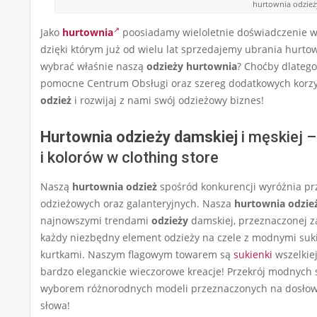
hurtownia odzież
Jako
hurtownia
poosiadamy wieloletnie doświadczenie w 
dzięki którym już od wielu lat sprzedajemy ubrania hurto
wybrać właśnie naszą
odzieży hurtownia
? Choćby dlatego
pomocne Centrum Obsługi oraz szereg dodatkowych korzyśc
odzież
i rozwijaj z nami swój odzieżowy biznes!
Hurtownia odzieży damskiej
i męskiej 
i kolorów w clothing store
Naszą
hurtownia odzież
spośród konkurencji wyróżnia p
odzieżowych oraz galanteryjnych. Nasza
hurtownia odzie
najnowszymi trendami
odzieży
damskiej, przeznaczonej za
każdy niezbędny element odzieży na czele z modnymi suki
kurtkami. Naszym flagowym towarem są
sukienki
wszelkie
bardzo eleganckie wieczorowe kreacje! Przekrój modnych 
wyborem różnorodnych modeli przeznaczonych na dosłowni
słowa!